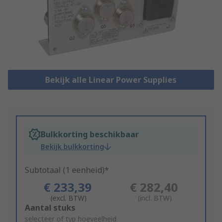
Bekijk alle Linear Power Supplies
Bulkkorting beschikbaar
Bekijk bulkkorting
Subtotaal (1 eenheid)*
€ 233,39
€ 282,40
(excl. BTW)
(incl. BTW)
Add
Aantal stuks
to
selecteer of typ hoeveelheid