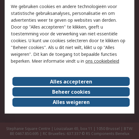
Track & Trace
We gebruiken cookies en andere technologieën voor
statistische gebruiksanalyses, personalisatie en om
Wettelijk
advertenties weer te geven op websites van derden.
Door op "Alles accepteren" te klikken, geeft u
Cookiebeleid
Email veiligheid
toestemming voor de verwerking van niet-essentiële
Privacybeleid -
Websitevoorwaarden
cookies. U kunt uw cookies selecteren door te klikken op
Bijgewerkt
"Beheer cookies". Als u dit niet wilt, klikt u op "Alles
weigeren". Dit kan de toegang tot bepaalde functies
Algemene
beperken. Meer informatie vindt u in
ons cookiebeleid
verkoopvoorwaarden
Over RS
Alles accepteren
RS Group
Over ons
Beheer cookies
RS wereldwijd
Werken bij RS
Alles weigeren
ESG
Stephanie Square Centre | Louizalaan 65, box 11 | 1050 Brussel | BTW:
BE 0467.850.695 | RC Bruxelles: 637.337
© RS Components Benelux