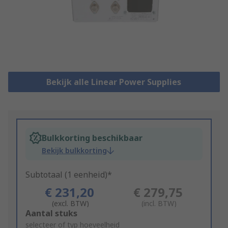
Bekijk alle Linear Power Supplies
Bulkkorting beschikbaar
Bekijk bulkkorting
Subtotaal (1 eenheid)*
€ 231,20
€ 279,75
(excl. BTW)
(incl. BTW)
Add
Aantal stuks
to
selecteer of typ hoeveelheid