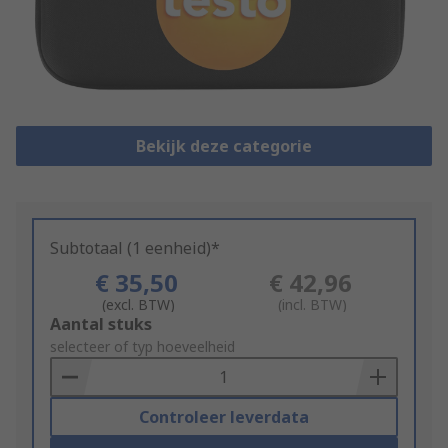
Bekijk deze categorie
Subtotaal (1 eenheid)*
€ 35,50
€ 42,96
(excl. BTW)
(incl. BTW)
Add
Aantal stuks
to
selecteer of typ hoeveelheid
Basket
Controleer leverdata