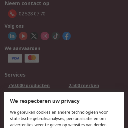
Neem contact op
02 528 07 70
Volg ons
We aanvaarden
Services
750.000 producten
2.500 merken
Bestellen
Inkoopoplossingen
We respecteren uw privacy
Retouren
Technisch advies
Track & Trace
We gebruiken cookies en andere technologieën voor
statistische gebruiksanalyses, personalisatie en om
Wettelijk
advertenties weer te geven op websites van derden.