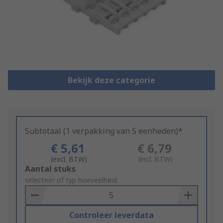
Bekijk deze categorie
Subtotaal (1 verpakking van 5 eenheden)*
€ 5,61
€ 6,79
(excl. BTW)
(incl. BTW)
Add
Aantal stuks
to
selecteer of typ hoeveelheid
Basket
Controleer leverdata