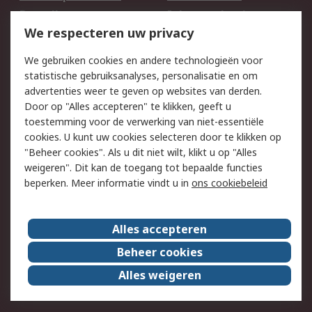
Bestellen
Inkoopoplossingen
We respecteren uw privacy
Retouren
Technisch advies
Track & Trace
We gebruiken cookies en andere technologieën voor
statistische gebruiksanalyses, personalisatie en om
Wettelijk
advertenties weer te geven op websites van derden.
Door op "Alles accepteren" te klikken, geeft u
Cookiebeleid
Email veiligheid
toestemming voor de verwerking van niet-essentiële
Privacybeleid -
Websitevoorwaarden
cookies. U kunt uw cookies selecteren door te klikken op
Bijgewerkt
"Beheer cookies". Als u dit niet wilt, klikt u op "Alles
weigeren". Dit kan de toegang tot bepaalde functies
Algemene
beperken. Meer informatie vindt u in
ons cookiebeleid
verkoopvoorwaarden
Over RS
Alles accepteren
RS Group
Over ons
Beheer cookies
RS wereldwijd
Werken bij RS
Alles weigeren
ESG