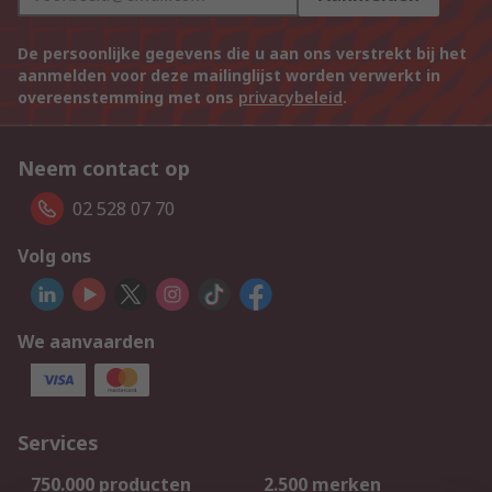
De persoonlijke gegevens die u aan ons verstrekt bij het
aanmelden voor deze mailinglijst worden verwerkt in
overeenstemming met ons
privacybeleid
.
Neem contact op
02 528 07 70
Volg ons
We aanvaarden
Services
750.000 producten
2.500 merken