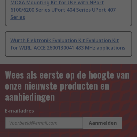
MOXA Mounting Kit for Use with NPort
6100/6200 Series UPort 404 Series UPort 407
Series
Wurth Elektronik Evaluation Kit Evaluation Kit
for WIRL-ACCE 2600130041 433 MHz applications
Wees als eerste op de hoogte van
onze nieuwste producten en
aanbiedingen
E-mailadres
Aanmelden