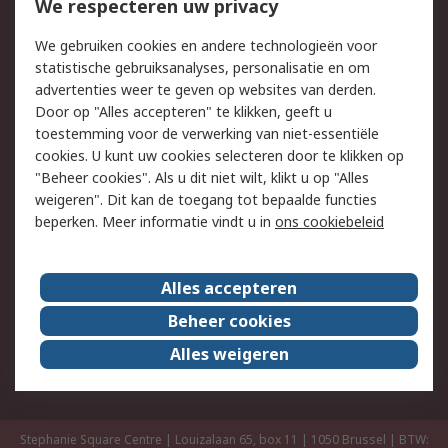
We respecteren uw privacy
Retouren
Technisch advies
Track & Trace
We gebruiken cookies en andere technologieën voor
statistische gebruiksanalyses, personalisatie en om
Wettelijk
advertenties weer te geven op websites van derden.
Door op "Alles accepteren" te klikken, geeft u
Cookiebeleid
Email veiligheid
toestemming voor de verwerking van niet-essentiële
Privacybeleid -
Websitevoorwaarden
cookies. U kunt uw cookies selecteren door te klikken op
Bijgewerkt
"Beheer cookies". Als u dit niet wilt, klikt u op "Alles
weigeren". Dit kan de toegang tot bepaalde functies
Algemene
beperken. Meer informatie vindt u in
ons cookiebeleid
verkoopvoorwaarden
Over RS
Alles accepteren
RS Group
Over ons
Beheer cookies
RS wereldwijd
Werken bij RS
Alles weigeren
ESG
Stephanie Square Centre | Louizalaan 65, box 11 | 1050 Brussel | BTW: