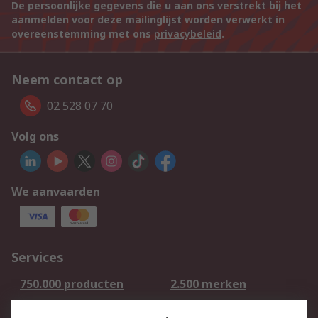
De persoonlijke gegevens die u aan ons verstrekt bij het
aanmelden voor deze mailinglijst worden verwerkt in
overeenstemming met ons
privacybeleid
.
Neem contact op
02 528 07 70
Volg ons
We aanvaarden
Services
750.000 producten
2.500 merken
Bestellen
Inkoopoplossingen