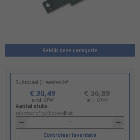
Bekijk deze categorie
Subtotaal (1 eenheid)*
€ 30,49
€ 36,89
(excl. BTW)
(incl. BTW)
Add
Aantal stuks
to
selecteer of typ hoeveelheid
Basket
Controleer leverdata