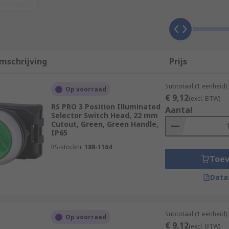
mschrijving
Prijs
Subtotaal (1 eenheid)
Op voorraad
€ 9,12
(excl. BTW)
RS PRO 3 Position Illuminated
Aantal
Selector Switch Head, 22 mm
Cutout, Green, Green Handle,
IP65
RS-stocknr.
188-1164
Toe
Data
Subtotaal (1 eenheid)
Op voorraad
€ 9,12
(excl. BTW)