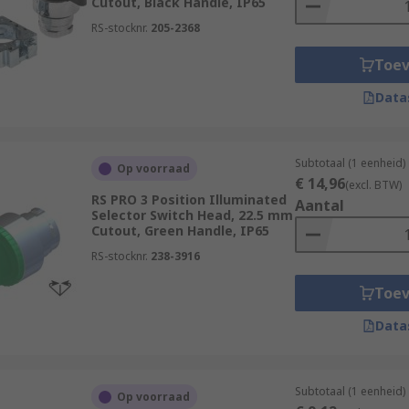
Cutout, Black Handle, IP65
RS-stocknr.
205-2368
Toe
Data
Subtotaal (1 eenheid)
Op voorraad
€ 14,96
(excl. BTW)
RS PRO 3 Position Illuminated
Aantal
Selector Switch Head, 22.5 mm
Cutout, Green Handle, IP65
RS-stocknr.
238-3916
Toe
Data
Subtotaal (1 eenheid)
Op voorraad