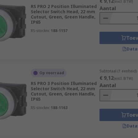
€ 9,12
(excl. BTW)
RS PRO 2 Position Illuminated
Aantal
Selector Switch Head, 22 mm
Cutout, Green, Green Handle,
IP65
RS-stocknr.
188-1157
Toe
Data
Subtotaal (1 eenheid)
Op voorraad
€ 9,12
(excl. BTW)
RS PRO 3 Position Illuminated
Aantal
Selector Switch Head, 22 mm
Cutout, Green, Green Handle,
IP65
RS-stocknr.
188-1163
Toe
Data