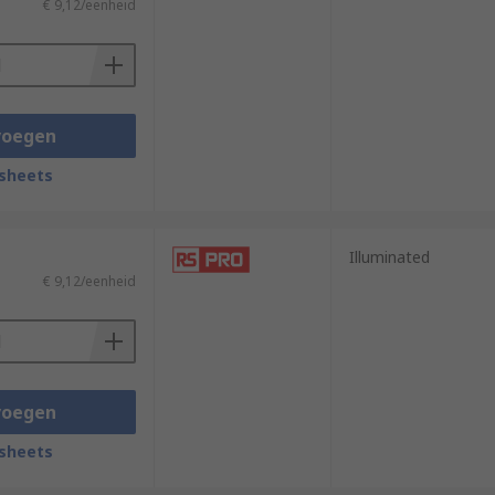
€ 9,12/eenheid
voegen
sheets
Illuminated
€ 9,12/eenheid
voegen
sheets