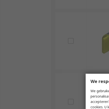
We resp
We gebruike
personalisa
accepteren"
cookies. U 