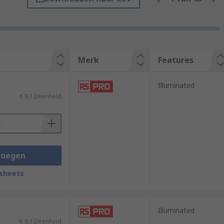
Merk
Features
Illuminated
€ 9,12/eenheid
voegen
sheets
Illuminated
€ 9,12/eenheid