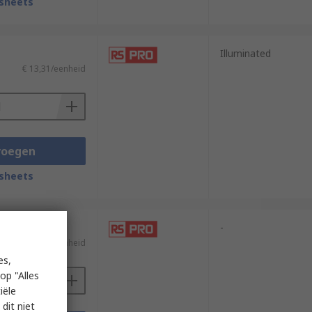
sheets
Illuminated
€ 13,31/eenheid
voegen
sheets
-
€ 12,52/eenheid
es,
op "Alles
iële
dit niet