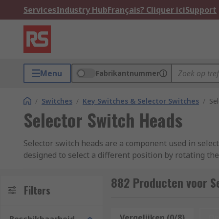
Services
Industry Hub
Français? Cliquer ici
Support
Menu
Fabrikantnummer
/
Switches
/
Key Switches & Selector Switches
/
Se
Selector Switch Heads
Selector switch heads are a component used in selecto
designed to select a different position by rotating th
882 Producten voor S
Filters
Vergelijken (0/8)
Op