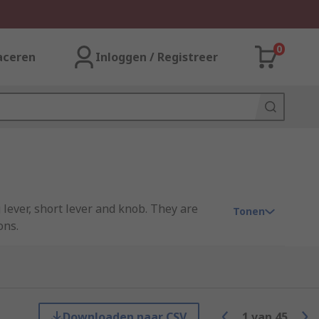
0
aceren
Inloggen / Registreer
 lever, short lever and knob. They are
Tonen
ons.
Downloaden naar CSV
1
van
45