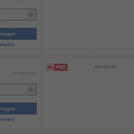
voegen
sheets
Illuminated
€ 9,12/eenheid
voegen
sheets