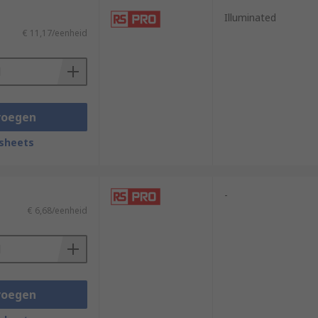
Illuminated
€ 11,17/eenheid
voegen
sheets
-
€ 6,68/eenheid
voegen