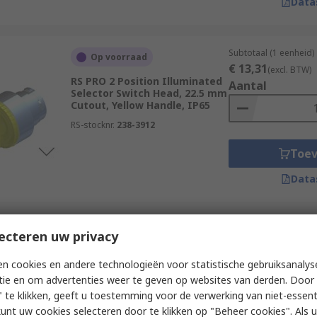
Data
Subtotaal (1 eenheid)
Op voorraad
€ 13,31
(excl. BTW)
RS PRO 2 Position Illuminated
Aantal
Selector Switch Head, 22.5 mm
Cutout, Yellow Handle, IP65
RS-stocknr.
238-3912
Toe
Data
Subtotaal (1 eenheid)
ecteren uw privacy
Op voorraad
€ 12,52
(excl. BTW)
RS PRO 3 Position Selector
Aantal
n cookies en andere technologieën voor statistische gebruiksanalys
Switch Head, 22.5 mm Cutout,
tie en om advertenties weer te geven op websites van derden. Door 
Black Handle, IP65
 te klikken, geeft u toestemming voor de verwerking van niet-essent
RS-stocknr.
238-3923
kunt uw cookies selecteren door te klikken op "Beheer cookies". Als u 