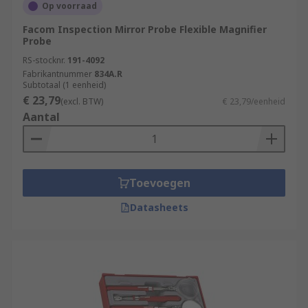
Op voorraad
Facom Inspection Mirror Probe Flexible Magnifier
Probe
RS-stocknr.
191-4092
Fabrikantnummer
834A.R
Subtotaal (1 eenheid)
€ 23,79
(excl. BTW)
€ 23,79/eenheid
Aantal
Toevoegen
Datasheets