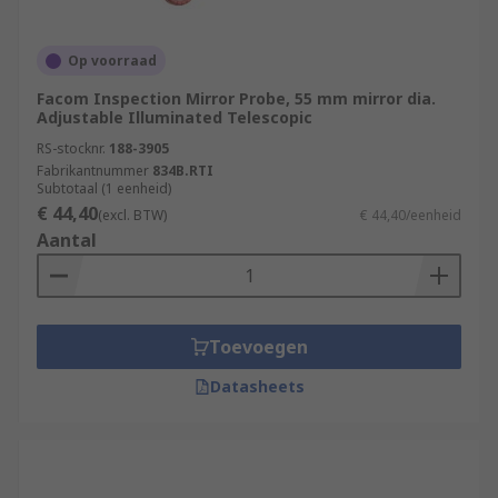
Op voorraad
Facom Inspection Mirror Probe, 55 mm mirror dia.
Adjustable Illuminated Telescopic
RS-stocknr.
188-3905
Fabrikantnummer
834B.RTI
Subtotaal (1 eenheid)
€ 44,40
(excl. BTW)
€ 44,40/eenheid
Aantal
Toevoegen
Datasheets