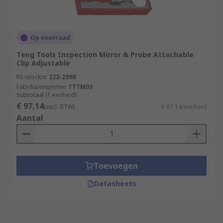
Op voorraad
Teng Tools Inspection Mirror & Probe Attachable
Clip Adjustable
RS-stocknr.
222-2990
Fabrikantnummer
TTTM03
Subtotaal (1 eenheid)
€ 97,14
(excl. BTW)
€ 97,14/eenheid
Aantal
Toevoegen
Datasheets