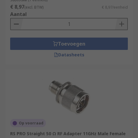
€ 8,97
(excl. BTW)
€ 8,97/eenheid
75 Ω
Aantal
100 Ω
500 Ω
Toevoegen
Datasheets
Op voorraad
RS PRO Straight 50 Ω RF Adapter 11GHz Male Female