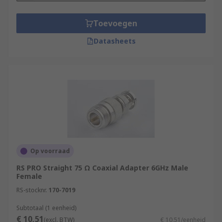
Toevoegen
Datasheets
Op voorraad
RS PRO Straight 75 Ω Coaxial Adapter 6GHz Male
Female
RS-stocknr.
170-7019
Subtotaal (1 eenheid)
€ 10,51
(excl. BTW)
€ 10,51/eenheid