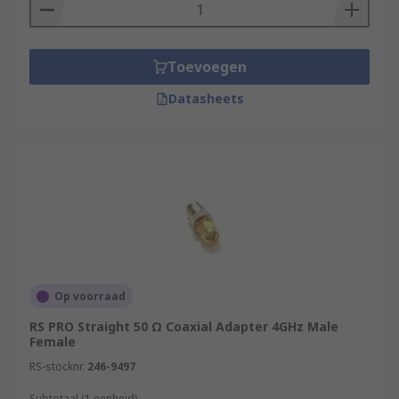
Female to Female
Male to Female
Toevoegen
Series (connector group)
Datasheets
SMA, BNC, TNC, N-type
Body orientation:
Straight
Right angle
Tee
Angled
Op voorraad
Vertical
RS PRO Straight 50 Ω Coaxial Adapter 4GHz Male
Female
Impedance
RS-stocknr.
246-9497
50 Ω
Subtotaal (1 eenheid)