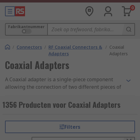
0
Fabrikantnummer
/
Connectors
/
RF Coaxial Connectors &
/
Coaxial
Adapters
Adapters
Coaxial Adapters
A Coaxial adapter is a single-piece component
allowing the connection of two different pieces of
equipment that cannot be joined directly
1356 Producten voor Coaxial Adapters
What does a Coaxial Adapter do?
Coaxial adapters provide a convenient method of
Filters
connecting RF equipment together.