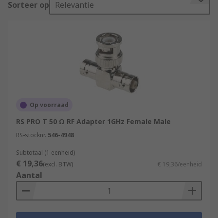
Sorteer op
Relevantie
Applications
Laboratory
Test and measurement
Communications
Base stations
GPS
Op voorraad
LAN
RS PRO T 50 Ω RF Adapter 1GHz Female Male
Antennas
RS-stocknr.
546-4948
Types
Subtotaal (1 eenheid)
€ 19,36
(excl. BTW)
€ 19,36/eenheid
There are two main types of RF coaxial adapters;
Aantal
In series:
A two-port Interconnection device that provides a