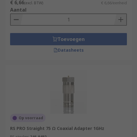
€ 6,66
(excl. BTW)
€ 6,66/eenheid
Aantal
Toevoegen
Datasheets
Op voorraad
RS PRO Straight 75 Ω Coaxial Adapter 1GHz
RS-stocknr.
246-9492