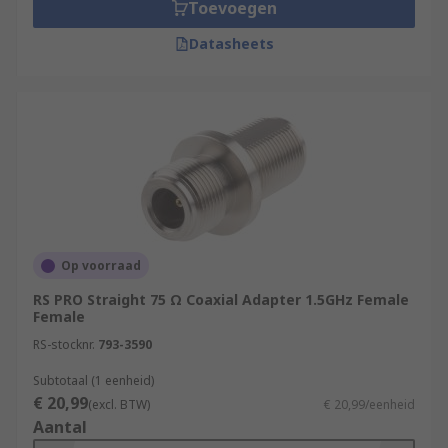
Toevoegen
convenient method of converting from one
Datasheets
gender to another in the same series. Is also
known as an inline coupler or inline barrel
adapter. An In series coaxial adapter is also a
handy way to join two lengths of cable together
to extend the run within the same connector
series.
Between series:
A two-port interconnection device allowing the
Op voorraad
conversion between two different types of RF
RS PRO Straight 75 Ω Coaxial Adapter 1.5GHz Female
coaxial cable connector types. For example BNC
Female
to N, SMA to TNC.
RS-stocknr.
793-3590
**The most important attributes that must be
Subtotaal (1 eenheid)
considered are;**
Gender
€ 20,99
(excl. BTW)
€ 20,99/eenheid
Aantal
Male to Male