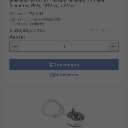
Johnson Electric 67 ° Rotary Solenoid, 39.7 mm
Diameter, 25 %, 187V dc, 4.3 V dc
RS-stocknr.
173-6481
Fabrikantnummer
H-15021-028
Subtotaal (1 eenheid)
€ 292,08
(excl. BTW)
€ 292,08/eenheid
Aantal
Toevoegen
Datasheets