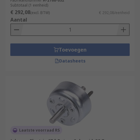
Fabrikantnummer
H-2168-032
Subtotaal (1 eenheid)
€ 292,08
(excl. BTW)
€ 292,08/eenheid
Aantal
Toevoegen
Datasheets
Laatste voorraad RS