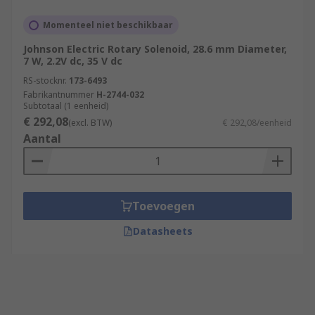
Momenteel niet beschikbaar
Johnson Electric Rotary Solenoid, 28.6 mm Diameter,
7 W, 2.2V dc, 35 V dc
RS-stocknr.
173-6493
Fabrikantnummer
H-2744-032
Subtotaal (1 eenheid)
€ 292,08
(excl. BTW)
€ 292,08/eenheid
Aantal
Toevoegen
Datasheets