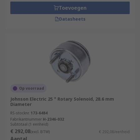
use in defence, but are nowadays often found in
Toevoegen
industrial machinery such as lasers and shutters,
as they're more robust than other types of
Datasheets
solenoids.
Op voorraad
Johnson Electric 25 ° Rotary Solenoid, 28.6 mm
Diameter
RS-stocknr.
173-6484
Fabrikantnummer
H-2346-032
Subtotaal (1 eenheid)
€ 292,08
(excl. BTW)
€ 292,08/eenheid
Aantal