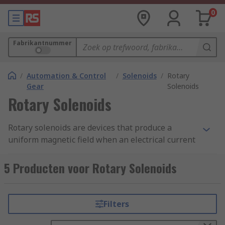
0
Fabrikantnummer
/
Automation & Control
/
Solenoids
/
Rotary
Gear
Solenoids
Rotary Solenoids
Rotary solenoids are devices that produce a
uniform magnetic field when an electrical current
is applied to them. They consist of a coil of wire,
wrapped around a metal core. The metal core is
5 Producten voor Rotary Solenoids
mounted in the centre of a disc. This has grooves
on its underside to match up with slots in the
body of the solenoid, and ball bearings to enable
Filters
easier movement.