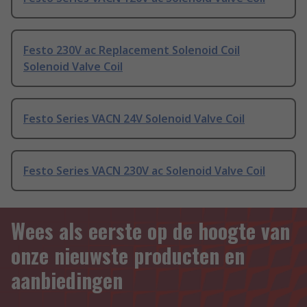
Festo 230V ac Replacement Solenoid Coil
Solenoid Valve Coil
Festo Series VACN 24V Solenoid Valve Coil
Festo Series VACN 230V ac Solenoid Valve Coil
Wees als eerste op de hoogte van
onze nieuwste producten en
aanbiedingen