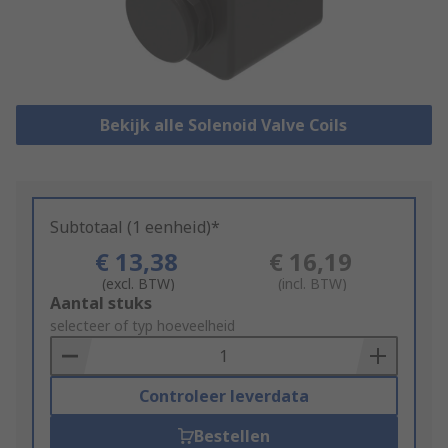
Bekijk alle Solenoid Valve Coils
Subtotaal (1 eenheid)*
€ 13,38
€ 16,19
(excl. BTW)
(incl. BTW)
Add
Aantal stuks
to
selecteer of typ hoeveelheid
Basket
Controleer leverdata
Bestellen