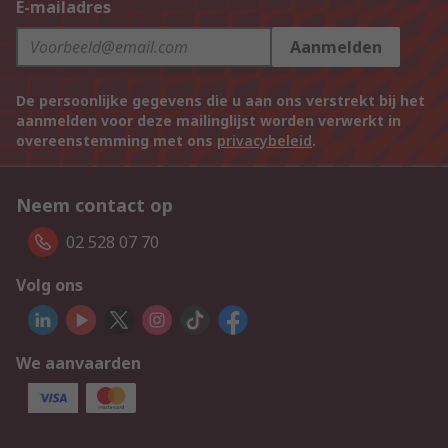
E-mailadres
Aanmelden
De persoonlijke gegevens die u aan ons verstrekt bij het
aanmelden voor deze mailinglijst worden verwerkt in
overeenstemming met ons
privacybeleid
.
Neem contact op
02 528 07 70
Volg ons
We aanvaarden