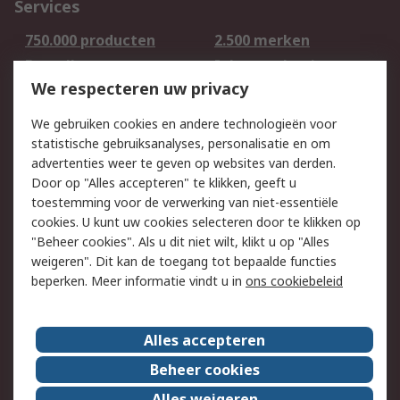
Services
750.000 producten
2.500 merken
Bestellen
Inkoopoplossingen
We respecteren uw privacy
Retouren
Technisch advies
Track & Trace
We gebruiken cookies en andere technologieën voor
statistische gebruiksanalyses, personalisatie en om
Wettelijk
advertenties weer te geven op websites van derden.
Door op "Alles accepteren" te klikken, geeft u
Cookiebeleid
Email veiligheid
toestemming voor de verwerking van niet-essentiële
Privacybeleid -
Websitevoorwaarden
cookies. U kunt uw cookies selecteren door te klikken op
Bijgewerkt
"Beheer cookies". Als u dit niet wilt, klikt u op "Alles
weigeren". Dit kan de toegang tot bepaalde functies
Algemene
beperken. Meer informatie vindt u in
ons cookiebeleid
verkoopvoorwaarden
Over RS
Alles accepteren
RS Group
Over ons
Beheer cookies
RS wereldwijd
Werken bij RS
Alles weigeren