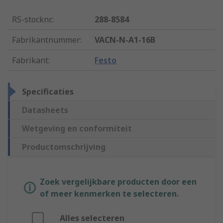
RS-stocknr.
:
288-8584
Fabrikantnummer
:
VACN-N-A1-16B
Fabrikant
:
Festo
Specificaties
Datasheets
Wetgeving en conformiteit
Productomschrijving
Zoek vergelijkbare producten door een
of meer kenmerken te selecteren.
Alles selecteren