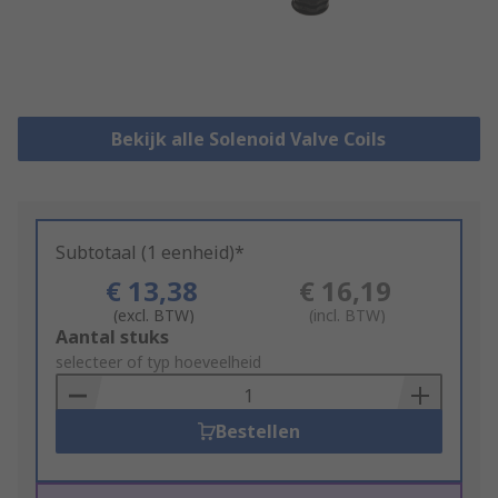
Bekijk alle Solenoid Valve Coils
Subtotaal (1 eenheid)*
€ 13,38
€ 16,19
(excl. BTW)
(incl. BTW)
Add
Aantal stuks
to
selecteer of typ hoeveelheid
Basket
Bestellen