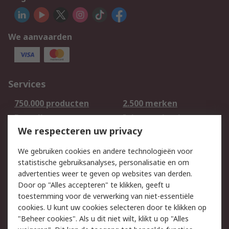
We aanvaarden
Services
750.000 producten
2.500 merken
Bestellen
Inkoopoplossingen
We respecteren uw privacy
Retouren
Technisch advies
Track & Trace
We gebruiken cookies en andere technologieën voor
statistische gebruiksanalyses, personalisatie en om
Wettelijk
advertenties weer te geven op websites van derden.
Door op "Alles accepteren" te klikken, geeft u
Cookiebeleid
Email veiligheid
toestemming voor de verwerking van niet-essentiële
Privacybeleid -
Websitevoorwaarden
cookies. U kunt uw cookies selecteren door te klikken op
Bijgewerkt
"Beheer cookies". Als u dit niet wilt, klikt u op "Alles