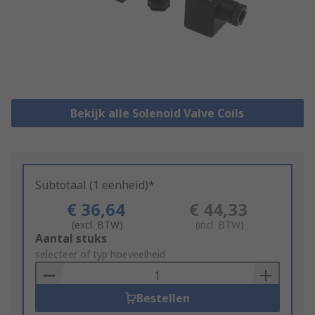
Bekijk alle Solenoid Valve Coils
Subtotaal (1 eenheid)*
€ 36,64
€ 44,33
(excl. BTW)
(incl. BTW)
Add
Aantal stuks
to
selecteer of typ hoeveelheid
Basket
Bestellen