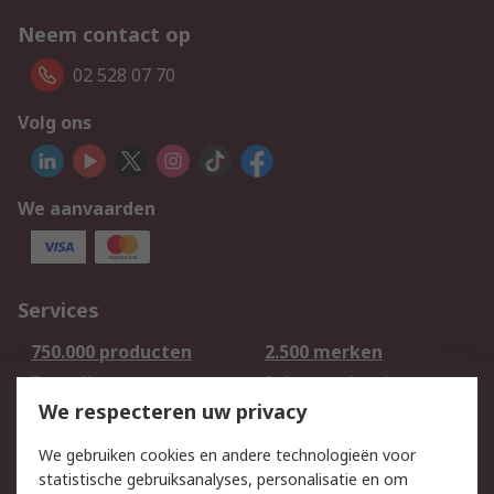
Neem contact op
02 528 07 70
Volg ons
We aanvaarden
Services
750.000 producten
2.500 merken
Bestellen
Inkoopoplossingen
We respecteren uw privacy
Retouren
Technisch advies
Track & Trace
We gebruiken cookies en andere technologieën voor
statistische gebruiksanalyses, personalisatie en om