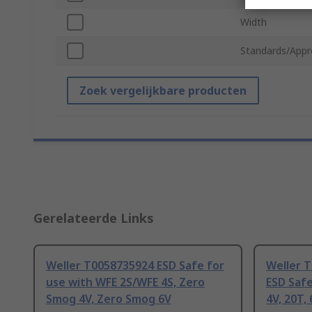
Width
Standards/Appr
Zoek vergelijkbare producten
Gerelateerde Links
Weller T0058735924 ESD Safe for
Weller 
use with WFE 2S/WFE 4S, Zero
ESD Saf
Smog 4V, Zero Smog 6V
4V, 20T,