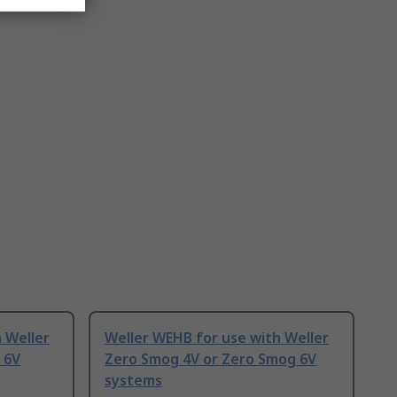
 Weller
Weller WEHB for use with Weller
 6V
Zero Smog 4V or Zero Smog 6V
systems