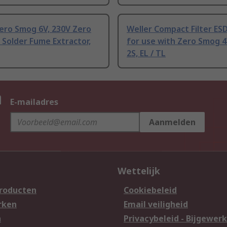
ero Smog 6V, 230V Zero
Weller Compact Filter ES
Solder Fume Extractor,
for use with Zero Smog 4
2S, EL / TL
n
E-mailadres
Aanmelden
Wettelijk
producten
Cookiebeleid
rken
Email veiligheid
n
Privacybeleid - Bijgewerk