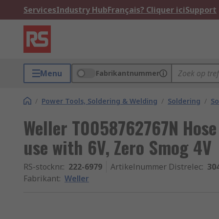
Services
Industry Hub
Français? Cliquer ici
Support
Menu
Fabrikantnummer
/
Power Tools, Soldering & Welding
/
Soldering
/
So
Weller T0058762767N Hose 
use with 6V, Zero Smog 4V
RS-stocknr.
:
222-6979
Artikelnummer Distrelec
:
30
Fabrikant
:
Weller