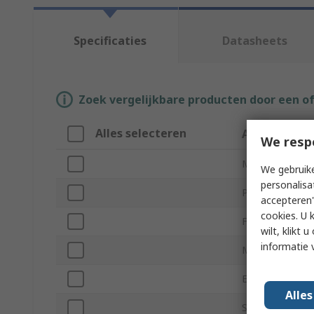
Specificaties
Datasheets
Zoek vergelijkbare producten door een o
Alles selecteren
Attribuut
We resp
Merk
We gebruike
personalisa
Product Type
accepteren"
cookies. U 
For Use With
wilt, klikt
informatie 
Model Number
ESD Safe
Alle
Sub Type