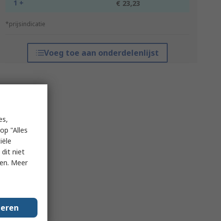
1 +
€ 23,23
*prijsindicatie
Voeg toe aan onderdelenlijst
es,
op "Alles
iële
dit niet
ken. Meer
geren