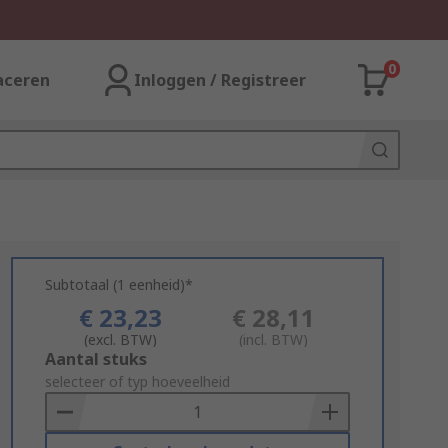
0
aceren
Inloggen / Registreer
Subtotaal (1 eenheid)*
€ 23,23
€ 28,11
(excl. BTW)
(incl. BTW)
Add
Aantal stuks
to
selecteer of typ hoeveelheid
Basket