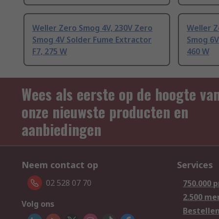
Weller Zero Smog 4V, 230V Zero
Weller Z
Smog 4V Solder Fume Extractor
Smog 6V 
F7, 275 W
460 W
Wees als eerste op de hoogte va
onze nieuwste producten en
aanbiedingen
Neem contact op
Services
02 528 07 70
750.000 
2.500 me
Volg ons
Bestelle