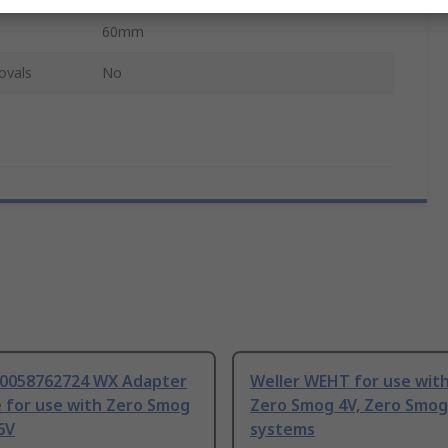
60mm
ovals
No
T0058762724 WX Adapter
Weller WEHT for use with
e for use with Zero Smog
Zero Smog 4V, Zero Smog
 6V
systems