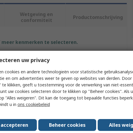
Wetgeving en
Productomschrijving
conformiteit
f meer kenmerken te selecteren.
Waarde
ecteren uw privacy
Weller
n cookies en andere technologieën voor statistische gebruiksanalys
tie en om advertenties weer te geven op websites van derden. Door 
Solder Fume Extractor Accessory
 te klikken, geeft u toestemming voor de verwerking van niet-essent
kunt uw cookies selecteren door te klikken op "Beheer cookies". Als u 
6V, Zero Smog 4V
 u op "Alles weigeren". Dit kan de toegang tot bepaalde functies beper
vindt u in
ons cookiebeleid
T0058762767N
Yes
s accepteren
Beheer cookies
Alles wei
Hose Connector