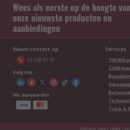
Wees als eerste op de hoogte va
onze nieuwste producten en
aanbiedingen
Neem contact op
Services
02 528 07 70
750.000 
2.500 me
Volg ons
Bestelle
Inkoopop
Retoure
We aanvaarden
Technisc
Track & 
Stephanie Square Centre | Lou