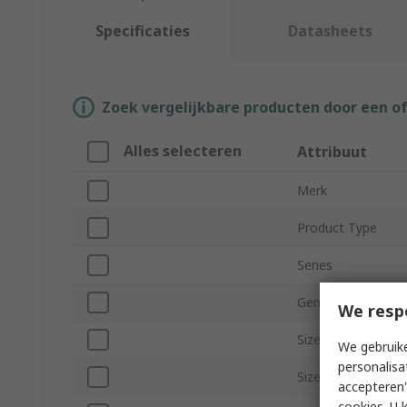
Specificaties
Datasheets
Zoek vergelijkbare producten door een o
Alles selecteren
Attribuut
Merk
Product Type
Series
Gender
We resp
Size EU
We gebruike
personalisa
Size UK
accepteren"
cookies. U 