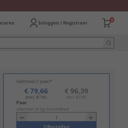
0
aceren
Inloggen / Registreer
Subtotaal (1 paar)*
€ 79,66
€ 96,39
(excl. BTW)
(incl. BTW)
Add
Paar
to
selecteer of typ hoeveelheid
Basket
Bestellen