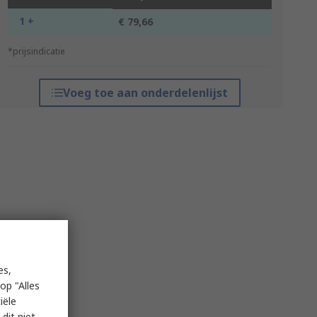
1 +
€ 79,66
*prijsindicatie
Voeg toe aan onderdelenlijst
es,
op "Alles
iële
dit niet