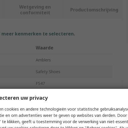
Wetgeving en
Productomschrijving
conformiteit
f meer kenmerken te selecteren.
Waarde
Amblers
Safety Shoes
FS47
Women
ecteren uw privacy
37
n cookies en andere technologieën voor statistische gebruiksanalys
tie en om advertenties weer te geven op websites van derden. Door 
4
 te klikken, geeft u toestemming voor de verwerking van niet-essent
kunt uw cookies selecteren door te klikken op "Beheer cookies". Als u 