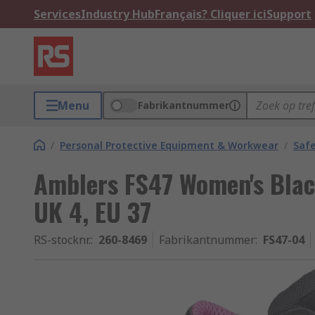
Services
Industry Hub
Français? Cliquer ici
Support
Menu
Fabrikantnummer
/
Personal Protective Equipment & Workwear
/
Saf
Amblers FS47 Women's Blac
UK 4, EU 37
RS-stocknr.
:
260-8469
Fabrikantnummer
:
FS47-04