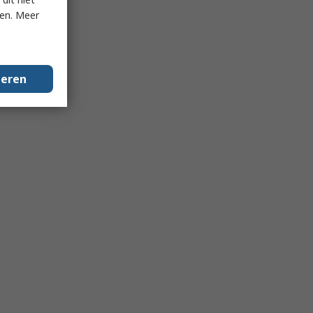
ken. Meer
geren