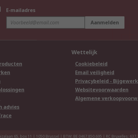
n
E-mailadres
Aanmelden
Wettelijk
producten
Cookiebeleid
rken
Email veiligheid
n
Privacybeleid - Bijgewerk
lossingen
Websitevoorwaarden
n
Algemene verkoopvoorw
h advies
Trace
izalaan 65, box 11 | 1050 Brussel | BTW: BE 0467.850.695 | RC Bruxelles: 637.