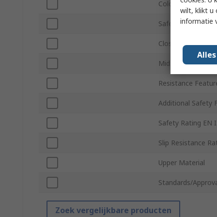
Colour
wilt, klikt
informatie 
Safety Toe Type
Closure Type
Alle
Midsole Material
Resistance Featur
Additional Safety 
Safety Rating EN 
Slip Resistance Ra
Upper Material
Standards/Approva
Zoek vergelijkbare producten