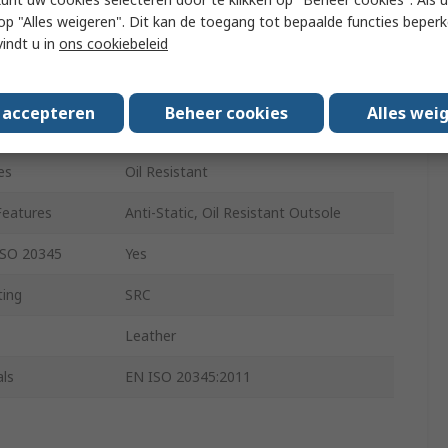
Black
 u op "Alles weigeren". Dit kan de toegang tot bepaalde functies beper
vindt u in
ons cookiebeleid
Steel
Lace Up
s accepteren
Beheer cookies
Alles wei
Steel
es
Oil Resistant
Features
Anti-Static, Oil Resistant Outsole
ISO 20345
Yes
ting
SRC
Leather
ls
EN ISO 20345:2011