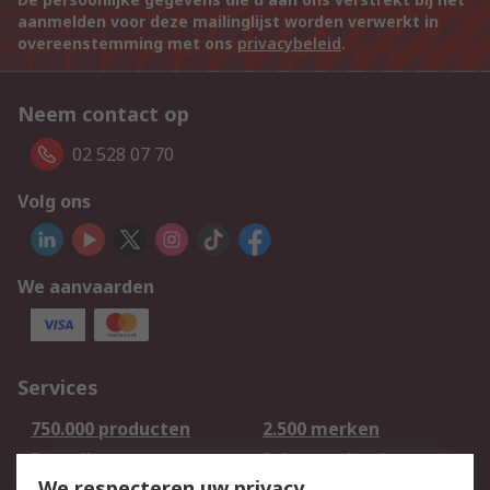
aanmelden voor deze mailinglijst worden verwerkt in
overeenstemming met ons
privacybeleid
.
Neem contact op
02 528 07 70
Volg ons
We aanvaarden
Services
750.000 producten
2.500 merken
Bestellen
Inkoopoplossingen
We respecteren uw privacy