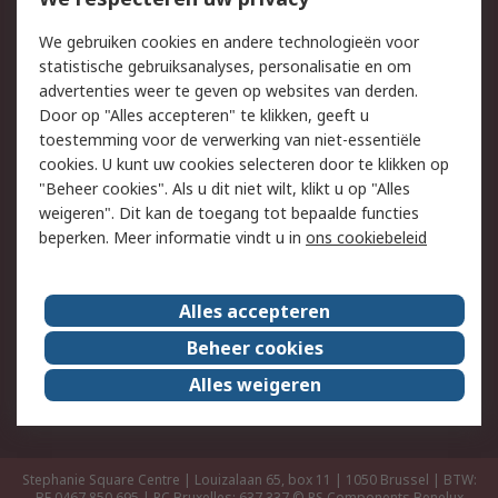
Retouren
Technisch advies
Track & Trace
We gebruiken cookies en andere technologieën voor
statistische gebruiksanalyses, personalisatie en om
Wettelijk
advertenties weer te geven op websites van derden.
Door op "Alles accepteren" te klikken, geeft u
Cookiebeleid
Email veiligheid
toestemming voor de verwerking van niet-essentiële
Privacybeleid -
Websitevoorwaarden
cookies. U kunt uw cookies selecteren door te klikken op
Bijgewerkt
"Beheer cookies". Als u dit niet wilt, klikt u op "Alles
weigeren". Dit kan de toegang tot bepaalde functies
Algemene
beperken. Meer informatie vindt u in
ons cookiebeleid
verkoopvoorwaarden
Over RS
Alles accepteren
RS Group
Over ons
Beheer cookies
RS wereldwijd
Werken bij RS
Alles weigeren
ESG
Stephanie Square Centre | Louizalaan 65, box 11 | 1050 Brussel | BTW:
BE 0467.850.695 | RC Bruxelles: 637.337
© RS Components Benelux