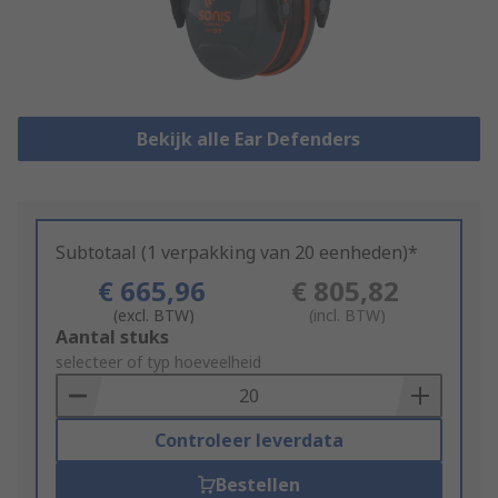
Bekijk alle Ear Defenders
Subtotaal (1 verpakking van 20 eenheden)*
€ 665,96
€ 805,82
(excl. BTW)
(incl. BTW)
Add
Aantal stuks
to
selecteer of typ hoeveelheid
Basket
Controleer leverdata
Bestellen