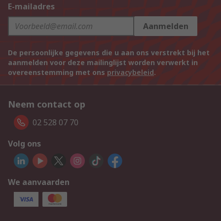
E-mailadres
Aanmelden
De persoonlijke gegevens die u aan ons verstrekt bij het
aanmelden voor deze mailinglijst worden verwerkt in
overeenstemming met ons
privacybeleid
.
Neem contact op
02 528 07 70
Volg ons
We aanvaarden