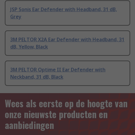
JSP Sonis Ear Defender with Headband, 31 dB,
Grey
3M PELTOR X2A Ear Defender with Headband, 31
dB, Yellow, Black
3M PELTOR Optime II Ear Defender with
Neckband, 31 dB, Black
Wees als eerste op de hoogte van
onze nieuwste producten en
aanbiedingen