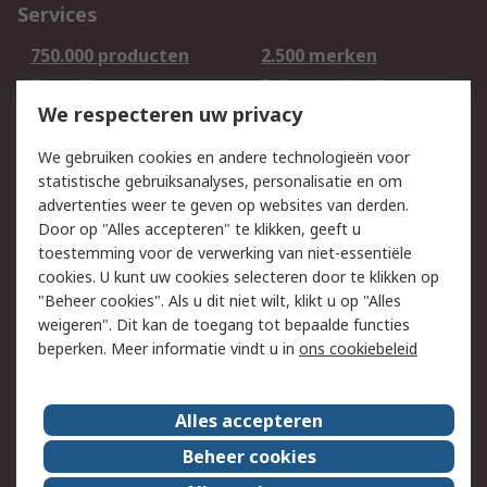
Services
750.000 producten
2.500 merken
Bestellen
Inkoopoplossingen
We respecteren uw privacy
Retouren
Technisch advies
Track & Trace
We gebruiken cookies en andere technologieën voor
statistische gebruiksanalyses, personalisatie en om
Wettelijk
advertenties weer te geven op websites van derden.
Door op "Alles accepteren" te klikken, geeft u
Cookiebeleid
Email veiligheid
toestemming voor de verwerking van niet-essentiële
Privacybeleid -
Websitevoorwaarden
cookies. U kunt uw cookies selecteren door te klikken op
Bijgewerkt
"Beheer cookies". Als u dit niet wilt, klikt u op "Alles
weigeren". Dit kan de toegang tot bepaalde functies
Algemene
beperken. Meer informatie vindt u in
ons cookiebeleid
verkoopvoorwaarden
Over RS
Alles accepteren
RS Group
Over ons
Beheer cookies
RS wereldwijd
Werken bij RS