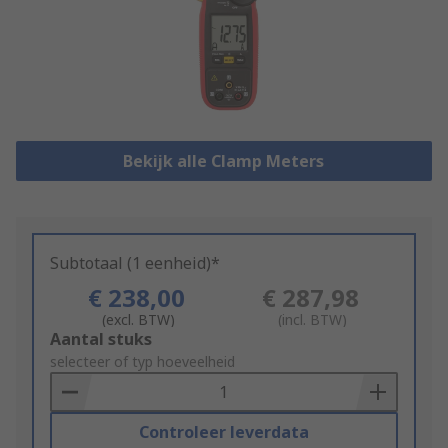
Bekijk alle Clamp Meters
Subtotaal (1 eenheid)*
€ 238,00
€ 287,98
(excl. BTW)
(incl. BTW)
Add
Aantal stuks
to
selecteer of typ hoeveelheid
Basket
Controleer leverdata