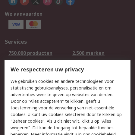
We aanvaarden
Services
750.000 producten
2.500 merken
Bestellen
Inkoopoplossingen
We respecteren uw privacy
Retouren
Technisch advies
Track & Trace
We gebruiken cookies en andere technologieën voor
statistische gebruiksanalyses, personalisatie en om
Wettelijk
advertenties weer te geven op websites van derden.
Door op "Alles accepteren" te klikken, geeft u
Cookiebeleid
Email veiligheid
toestemming voor de verwerking van niet-essentiële
Privacybeleid -
Websitevoorwaarden
cookies. U kunt uw cookies selecteren door te klikken op
Bijgewerkt
"Beheer cookies". Als u dit niet wilt, klikt u op "Alles
weigeren". Dit kan de toegang tot bepaalde functies
Algemene
beperken. Meer informatie vindt u in
ons cookiebeleid