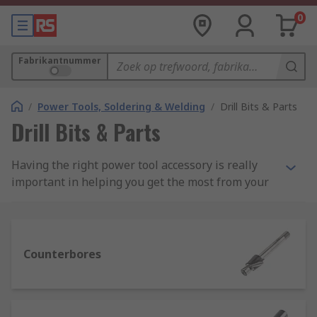
0
Fabrikantnummer
/
Power Tools, Soldering & Welding
/
Drill Bits & Parts
Drill Bits & Parts
Having the right power tool accessory is really
important in helping you get the most from your
power tools. We have an extensive range of
power tool accessories and add-ons for corded
and cordless tools which include a variety of drill
bits, adapters and accessories.
Counterbores
We stock leading brands such as Bosch, Dormer,
Starrett, Makita and DeWalt or choose RS PRO for
trusted performance.