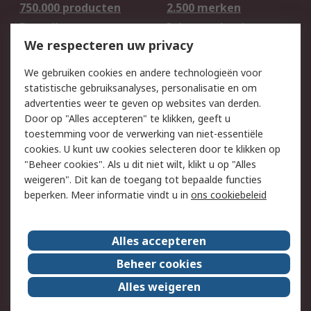
750.000 producten
2.500 merken
Bestellen
Inkoopoplossingen
We respecteren uw privacy
Retouren
Technisch advies
Track & Trace
We gebruiken cookies en andere technologieën voor
statistische gebruiksanalyses, personalisatie en om
Wettelijk
advertenties weer te geven op websites van derden.
Door op "Alles accepteren" te klikken, geeft u
Cookiebeleid
Email veiligheid
toestemming voor de verwerking van niet-essentiële
Privacybeleid -
Websitevoorwaarden
cookies. U kunt uw cookies selecteren door te klikken op
Bijgewerkt
"Beheer cookies". Als u dit niet wilt, klikt u op "Alles
weigeren". Dit kan de toegang tot bepaalde functies
Algemene
beperken. Meer informatie vindt u in
ons cookiebeleid
verkoopvoorwaarden
Over RS
Alles accepteren
RS Group
Over ons
Beheer cookies
RS wereldwijd
Werken bij RS
Alles weigeren
ESG