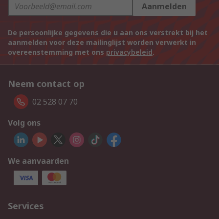
Aanmelden
De persoonlijke gegevens die u aan ons verstrekt bij het
aanmelden voor deze mailinglijst worden verwerkt in
overeenstemming met ons
privacybeleid
.
Neem contact op
02 528 07 70
Volg ons
We aanvaarden
Services