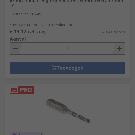
RS PRO Cobalt High Speed Steel, 61mm Overall 3 mm
10
RS-stocknr.
216-498
Subtotaal (1 doos van 10 eenheden)
€ 19,12
(excl. BTW)
€ 19,12/doos
Aantal
Toevoegen