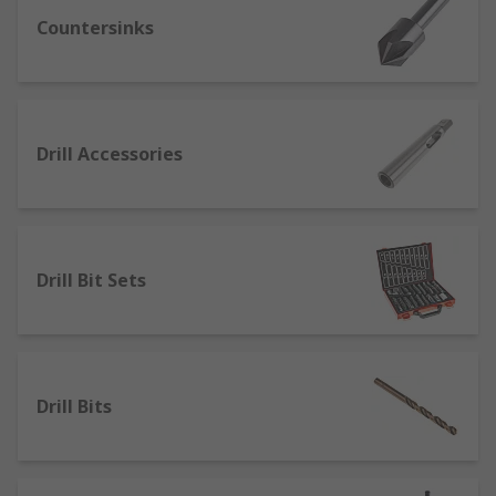
Countersinks
When starting a job or project, it is important to
take the time to research and select a drill bit
that will give you the desired result as well as
being suitable for the material you will be
drilling into. You can buy drill bits individually or
Drill Accessories
as drill bit sets, that contain multiple sizes. Just
some of the types of drill bits you can select from
include:
Drill Bit Sets
Drill bits and sets
Countersinks and Counterbores
Holes Saws and Core Drill Bits
Specialist drill bits, such as tile, glass, cone
Drill Bits
and step bits
SDS drill accessories