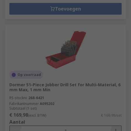
Toevoegen
Op voorraad
Dormer 51-Piece Jobber Drill Set for Multi-Material, 6
mm Max, 1 mm Min
RS-stocknr.
268-6421
Fabrikantnummer
A095202
Subtotaal (1 set)
€ 169,98
(excl. BTW)
€ 169,98/set
Aantal