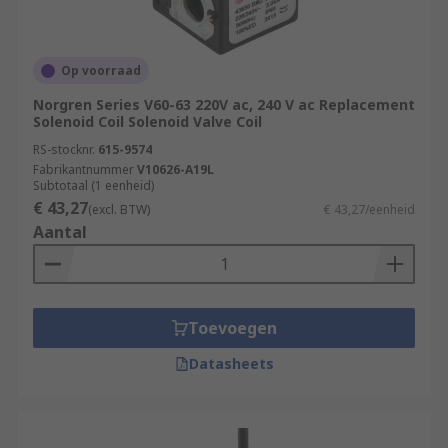
Op voorraad
Norgren Series V60-63 220V ac, 240 V ac Replacement
Solenoid Coil Solenoid Valve Coil
RS-stocknr.
615-9574
Fabrikantnummer
V10626-A19L
Subtotaal (1 eenheid)
€ 43,27
(excl. BTW)
€ 43,27/eenheid
Aantal
Toevoegen
Datasheets