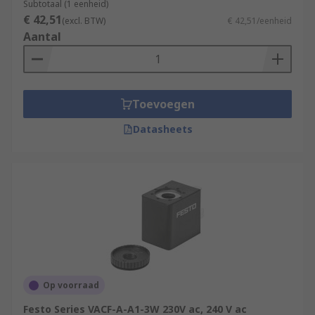
Subtotaal (1 eenheid)
€ 42,51
(excl. BTW)
€ 42,51/eenheid
Aantal
Toevoegen
Datasheets
Op voorraad
Festo Series VACF-A-A1-3W 230V ac, 240 V ac