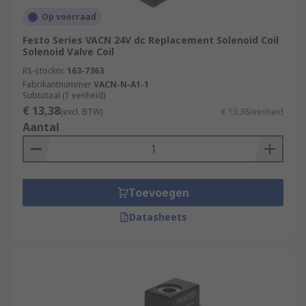
Op voorraad
Festo Series VACN 24V dc Replacement Solenoid Coil
Solenoid Valve Coil
RS-stocknr.
163-7363
Fabrikantnummer
VACN-N-A1-1
Subtotaal (1 eenheid)
€ 13,38
(excl. BTW)
€ 13,38/eenheid
Aantal
Toevoegen
Datasheets