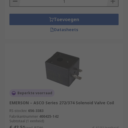
Toevoegen
Datasheets
Beperkte voorraad
EMERSON – ASCO Series 272/374 Solenoid Valve Coil
RS-stocknr.
656-3383
Fabrikantnummer
400425-142
Subtotaal (1 eenheid)
€ 42,51
(excl. BTW)
€ 42,51/eenheid