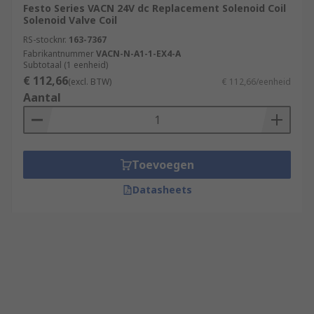
Festo Series VACN 24V dc Replacement Solenoid Coil
Solenoid Valve Coil
RS-stocknr.
163-7367
Fabrikantnummer
VACN-N-A1-1-EX4-A
Subtotaal (1 eenheid)
€ 112,66
(excl. BTW)
€ 112,66/eenheid
Aantal
Toevoegen
Datasheets