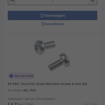
Toevoegen
Datasheets
Op voorraad
RS PRO Torx Pan Steel Machine Screw 6 mm M3
RS-stocknr.
482-7893
Subtotaal (1 zak van 100 eenheden)
€ 6,11
(excl. BTW)
€ 6,11/zak