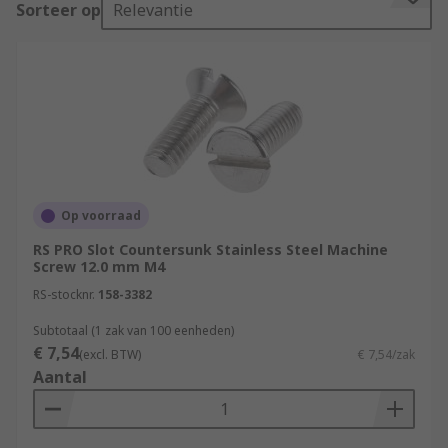
Sorteer op
Relevantie
RS offer an extensive range of high-quality metric
and imperial fixings for all your metalworking
and panel building needs.
What are machine screws made of?
The fasteners are manufactured from a range of
materials to suit various applications and
environments. Materials include:
Op voorraad
RS PRO Slot Countersunk Stainless Steel Machine
Brass
Screw 12.0 mm M4
Steel
RS-stocknr.
158-3382
Stainless steel- A4 (316) and A2 (304) grades
Subtotaal (1 zak van 100 eenheden)
Nylon
€ 7,54
(excl. BTW)
€ 7,54/zak
Aantal
Some come with coatings such as nickel-plated
zinc-plated, galvanized, or passivated which
helps to deter rust.