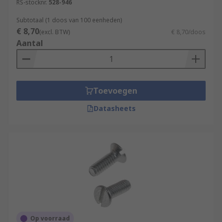
RS-stocknr.
528-946
Subtotaal (1 doos van 100 eenheden)
€ 8,70
(excl. BTW)
€ 8,70/doos
Aantal
Toevoegen
Datasheets
Op voorraad