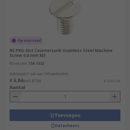
Op voorraad
RS PRO Slot Countersunk Stainless Steel Machine
Screw 6.0 mm M3
RS-stocknr.
158-3332
Subtotaal (1 zak van 100 eenheden)
€ 6,84
(excl. BTW)
€ 6,84/zak
Aantal
Toevoegen
Datasheets