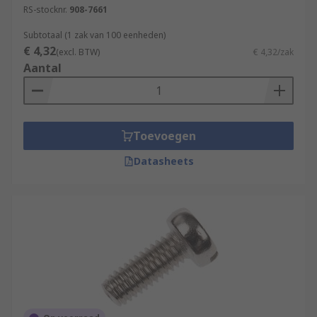
RS-stocknr.
908-7661
Subtotaal (1 zak van 100 eenheden)
€ 4,32
(excl. BTW)
€ 4,32/zak
Aantal
Toevoegen
Datasheets