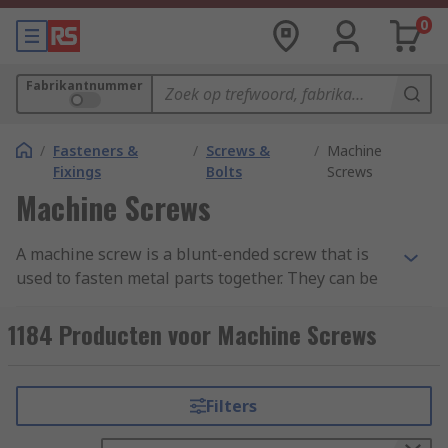
0
Fabrikantnummer
/
Fasteners &
/
Screws &
/
Machine
Fixings
Bolts
Screws
Machine Screws
A machine screw is a blunt-ended screw that is
used to fasten metal parts together. They can be
coarse-threaded or fine-threaded and come in a
wide range of head types. Most machine screws
1184 Producten voor Machine Screws
are fully threaded, which means the thread runs
the full length of the fastener, from just under
the head to the very end. You can learn more in
Filters
our complete
guide to machine screws
.