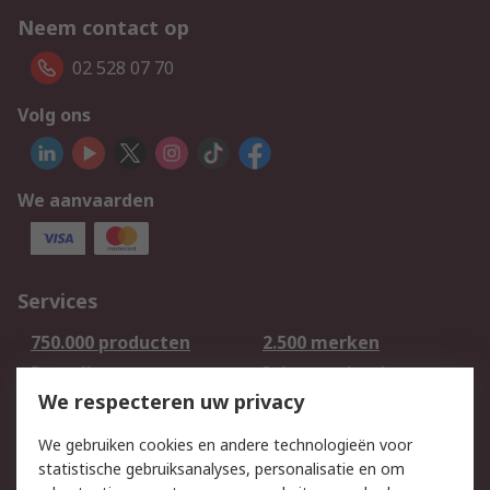
Neem contact op
02 528 07 70
Volg ons
We aanvaarden
Services
750.000 producten
2.500 merken
Bestellen
Inkoopoplossingen
We respecteren uw privacy
Retouren
Technisch advies
Track & Trace
We gebruiken cookies en andere technologieën voor
statistische gebruiksanalyses, personalisatie en om
Wettelijk