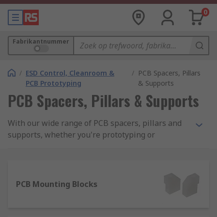
0
Fabrikantnummer
/
ESD Control, Cleanroom &
/
PCB Spacers, Pillars
PCB Prototyping
& Supports
PCB Spacers, Pillars & Supports
With our wide range of PCB spacers, pillars and
supports, whether you're prototyping or
manufacturing printed circuit boards on a large
scale, you'll find exactly what you need with us,
all in one place.
PCB Mounting Blocks
From adhesive-backed supports and expansion
grommets to self-retaining spacers and mounting
blocks, we stock PCB components from leading