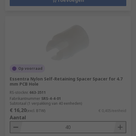
Toevoegen
Adhesive backed - great for ensuring the
support is secure
Key slot - designed to lock into key slots on
the PCB chassis
Snap rivet - used for securing panels
together
Support posts
Op voorraad
Essentra Nylon Self-Retaining Spacer Spacer for 4.7
mm PCB Hole
RS-stocknr.
663-3511
Fabrikantnummer
SRS-4-4-01
Subtotaal (1 verpakking van 40 eenheden)
€ 16,20
(excl. BTW)
€ 0,405/eenheid
Aantal