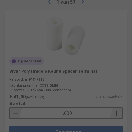
1
van
57
Studded fixing spacer
Threaded (screw) hex spacer
PCB pillars
Our range of nylon pillars includes:
Cupped reverse locking
Edge-holding locking
Op voorraad
Reverse locking
Bivar Polyamide 6 Round Spacer Terminal
Stacking
RS-stocknr.
918-7115
Fabrikantnummer
9911-5MM
Standard
Subtotaal (1 zak van 1000 eenheden)
€ 41,00
(excl. BTW)
€ 0,041/eenheid
PCB supports
Aantal
Choose from our high-quality supports which
include: