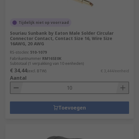
Tijdelijk niet op voorraad
Souriau Sunbank by Eaton Male Solder Circular
Connector Contact, Contact Size 16, Wire Size
16AWG, 20 AWG
RS-stocknr.
510-1079
Fabrikantnummer
RM16SE0K
Subtotaal (1 verpakking van 10 eenheden)
€ 34,44
(excl. BTW)
€ 3,444/eenheid
Aantal
Toevoegen