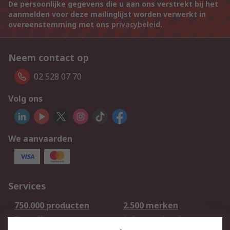
De persoonlijke gegevens die u aan ons verstrekt bij het
aanmelden voor deze mailinglijst worden verwerkt in
overeenstemming met ons
privacybeleid
.
Neem contact op
02 528 07 70
Volg ons
We aanvaarden
Services
750.000 producten
2.500 merken
Bestellen
Inkoopoplossingen