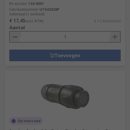
RS-stocknr.
124-6001
Fabrikantnummer
UTG02028P
Subtotaal (1 eenheid)
€ 17,45
(excl. BTW)
€ 17,45/eenheid
Aantal
Toevoegen
Op voorraad