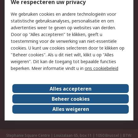
We respecteren uw privacy
Retouren
Technisch advies
Track & Trace
We gebruiken cookies en andere technologieën voor
statistische gebruiksanalyses, personalisatie en om
Wettelijk
advertenties weer te geven op websites van derden.
Door op "Alles accepteren" te klikken, geeft u
Cookiebeleid
Email veiligheid
toestemming voor de verwerking van niet-essentiële
Privacybeleid -
Websitevoorwaarden
cookies. U kunt uw cookies selecteren door te klikken op
Bijgewerkt
"Beheer cookies". Als u dit niet wilt, klikt u op "Alles
weigeren". Dit kan de toegang tot bepaalde functies
Algemene
beperken. Meer informatie vindt u in
ons cookiebeleid
verkoopvoorwaarden
Over RS
Alles accepteren
RS Group
Over ons
Beheer cookies
RS wereldwijd
Werken bij RS
Alles weigeren
ESG
Stephanie Square Centre | Louizalaan 65, box 11 | 1050 Brussel | BTW: