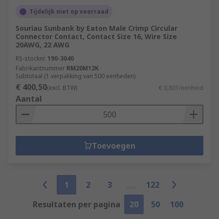
Tijdelijk niet op voorraad
Souriau Sunbank by Eaton Male Crimp Circular
Connector Contact, Contact Size 16, Wire Size
20AWG, 22 AWG
RS-stocknr.
190-3040
Fabrikantnummer
RM20M12K
Subtotaal (1 verpakking van 500 eenheden)
€ 400,50
(excl. BTW)
€ 0,801/eenheid
Aantal
Toevoegen
1
2
3
122
Resultaten per pagina
20
50
100