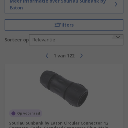
Meer informatie over Souriau Sunbank by
Eaton
Filters
Sorteer op
Relevantie
1
van
122
Op voorraad
Souriau Sunbank by Eaton Circular Connector, 12
Contacts, Cable, Standard Connector, Plug, Male,