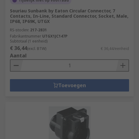
Tijdelijk niet op voorraad
Souriau Sunbank by Eaton Circular Connector, 7
Contacts, In-Line, Standard Connector, Socket, Male,
IP68, IP69K, UTGX
RS-stocknr.
217-2831
Fabrikantnummer
UTGX1JC147P
Subtotaal (1 eenheid)
€ 36,44
(excl. BTW)
€ 36,44/eenheid
Aantal
Toevoegen