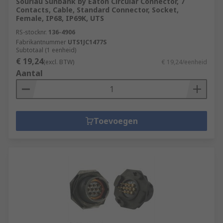
Souriau Sunbank by Eaton Circular Connector, 7
Contacts, Cable, Standard Connector, Socket,
Female, IP68, IP69K, UTS
RS-stocknr.
136-4906
Fabrikantnummer
UTS1JC1477S
Subtotaal (1 eenheid)
€ 19,24
(excl. BTW)
€ 19,24/eenheid
Aantal
Toevoegen