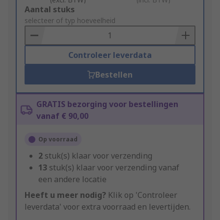
Add
Aantal stuks
to
selecteer of typ hoeveelheid
Basket
Controleer leverdata
Bestellen
GRATIS bezorging voor bestellingen
vanaf € 90,00
Op voorraad
2
stuk(s) klaar voor verzending
13
stuk(s) klaar voor verzending vanaf
een andere locatie
Heeft u meer nodig?
Klik op 'Controleer
leverdata' voor extra voorraad en levertijden.