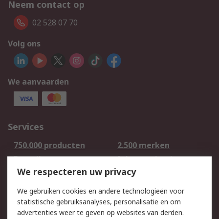
Neem contact op
02 528 07 70
Volg ons
We aanvaarden
Services
750.000 producten
2.500 merken
Bestellen
Inkoopoplossingen
We respecteren uw privacy
Retouren
Technisch advies
Track & Trace
We gebruiken cookies en andere technologieën voor
statistische gebruiksanalyses, personalisatie en om
Wettelijk
advertenties weer te geven op websites van derden.