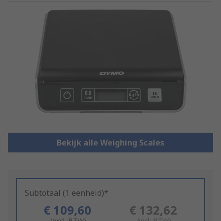
Bekijk alle Weighing Scales
Subtotaal (1 eenheid)*
€ 109,60
€ 132,62
(excl. BTW)
(incl. BTW)