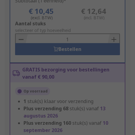
Subtotaal (1 eenheid)*
€ 10,45
€ 12,64
(excl. BTW)
(incl. BTW)
Add
Aantal stuks
to
selecteer of typ hoeveelheid
Basket
Bestellen
GRATIS bezorging voor bestellingen
vanaf € 90,00
Op voorraad
1
stuk(s) klaar voor verzending
Plus verzending
68
stuk(s) vanaf
13
augustus 2026
Plus verzending
160
stuk(s) vanaf
10
september 2026