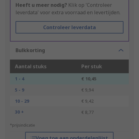
Heeft u meer nodig?
Klik op 'Controleer
leverdata' voor extra voorraad en levertijden.
Controleer leverdata
Bulkkorting
Aantal stuks
Per stuk
1 - 4
€ 10,45
5 - 9
€ 9,94
10 - 29
€ 9,42
30 +
€ 8,77
*prijsindicatie
Voeg toe aan onderdelenlijst