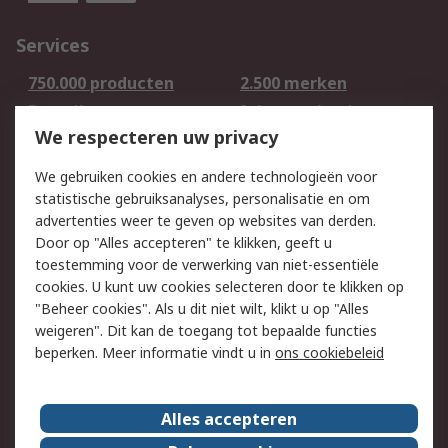
Services
750.000 producten
2.500 merken
Bestellen
Inkoopoplossingen
We respecteren uw privacy
Retouren
Technisch advies
Track & Trace
We gebruiken cookies en andere technologieën voor
statistische gebruiksanalyses, personalisatie en om
Wettelijk
advertenties weer te geven op websites van derden.
Door op "Alles accepteren" te klikken, geeft u
Cookiebeleid
Email veiligheid
toestemming voor de verwerking van niet-essentiële
Privacybeleid -
Websitevoorwaarden
cookies. U kunt uw cookies selecteren door te klikken op
Bijgewerkt
"Beheer cookies". Als u dit niet wilt, klikt u op "Alles
weigeren". Dit kan de toegang tot bepaalde functies
Algemene
beperken. Meer informatie vindt u in
ons cookiebeleid
verkoopvoorwaarden
Over RS
Alles accepteren
RS Group
Over ons