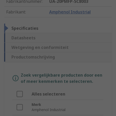
Fabrikantnummer
:
UA-20PMFP-SC8003
Fabrikant
:
Amphenol Industrial
Specificaties
Datasheets
Wetgeving en conformiteit
Productomschrijving
Zoek vergelijkbare producten door een
of meer kenmerken te selecteren.
Alles selecteren
Merk
Amphenol Industrial