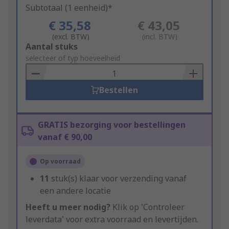
Subtotaal (1 eenheid)*
€ 35,58
€ 43,05
(excl. BTW)
(incl. BTW)
Add
Aantal stuks
to
selecteer of typ hoeveelheid
Basket
Bestellen
GRATIS bezorging voor bestellingen
vanaf € 90,00
Op voorraad
11
stuk(s) klaar voor verzending vanaf
een andere locatie
Heeft u meer nodig?
Klik op 'Controleer
leverdata' voor extra voorraad en levertijden.