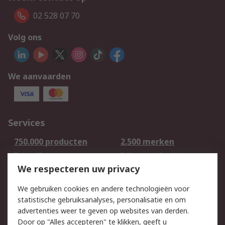
02 528 07 70
Volg ons
We aanvaarden
Services
750.000 producten
2.500 merken
Bestellen
Inkoopoplossingen
We respecteren uw privacy
Retouren
Technisch advies
Track & Trace
We gebruiken cookies en andere technologieën voor
statistische gebruiksanalyses, personalisatie en om
Wettelijk
advertenties weer te geven op websites van derden.
Door op "Alles accepteren" te klikken, geeft u