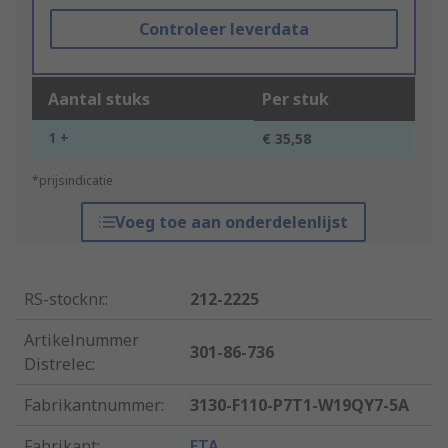
Controleer leverdata
Aantal stuks
Per stuk
1 +
€ 35,58
*prijsindicatie
Voeg toe aan onderdelenlijst
RS-stocknr.
:
212-2225
Artikelnummer
301-86-736
Distrelec
:
Fabrikantnummer
:
3130-F110-P7T1-W19QY7-5A
Fabrikant
:
ETA