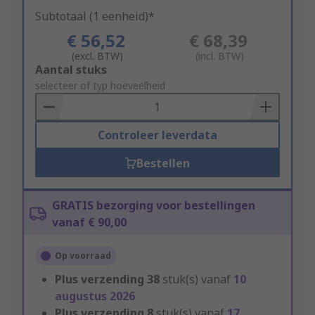
Subtotaal (1 eenheid)*
€ 56,52
€ 68,39
(excl. BTW)
(incl. BTW)
Add
Aantal stuks
to
selecteer of typ hoeveelheid
Basket
Controleer leverdata
Bestellen
GRATIS bezorging voor bestellingen
vanaf € 90,00
Op voorraad
Plus verzending
38
stuk(s) vanaf
10
augustus 2026
Plus verzending
8
stuk(s) vanaf
17