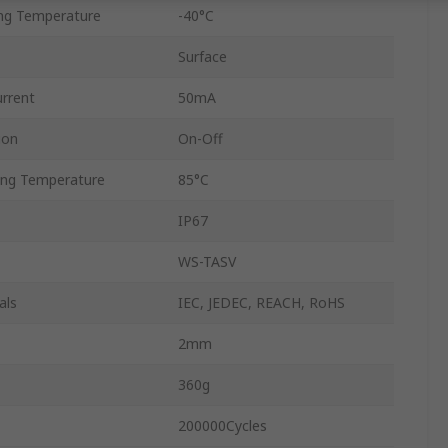
ng Temperature
-40°C
Surface
urrent
50mA
ion
On-Off
ng Temperature
85°C
IP67
WS-TASV
als
IEC, JEDEC, REACH, RoHS
2mm
360g
200000Cycles