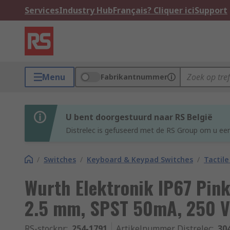
Services
Industry Hub
Français? Cliquer ici
Support
Menu
Fabrikantnummer
U bent doorgestuurd naar RS België
Distrelec is gefuseerd met de RS Group om u een
/
Switches
/
Keyboard & Keypad Switches
/
Tactile
Wurth Elektronik IP67 Pink
2.5 mm, SPST 50mA, 250 V 
RS-stocknr.
:
254-1791
Artikelnummer Distrelec
:
30