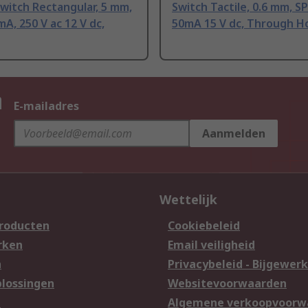
Switch Rectangular, 5 mm,
Switch Tactile, 0.6 mm, S
A, 250 V ac 12 V dc,
50mA 15 V dc, Through H
n
E-mailadres
Aanmelden
Wettelijk
producten
Cookiebeleid
rken
Email veiligheid
n
Privacybeleid - Bijgewerk
lossingen
Websitevoorwaarden
n
Algemene verkoopvoorw