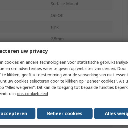
Surface Mount
On-Off
Pink
2.5mm
ecteren uw privacy
6.2mm
n cookies en andere technologieën voor statistische gebruiksanalys
6.2mm
tie en om advertenties weer te geven op websites van derden. Door 
No
 te klikken, geeft u toestemming voor de verwerking van niet-essent
kunt uw cookies selecteren door te klikken op "Beheer cookies". Als u 
ion
Straight
 u op "Alles weigeren". Dit kan de toegang tot bepaalde functies beper
vindt u in
ons cookiebeleid
Round
ge
250V ac
s accepteren
Beheer cookies
Alles wei
ge
12V dc