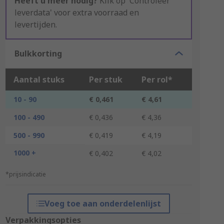
Heeft u meer nodig?
Klik op 'Controleer
leverdata' voor extra voorraad en
levertijden.
Bulkkorting
Aantal stuks
Per stuk
Per rol*
10 - 90
€ 0,461
€ 4,61
100 - 490
€ 0,436
€ 4,36
500 - 990
€ 0,419
€ 4,19
1000 +
€ 0,402
€ 4,02
*prijsindicatie
Voeg toe aan onderdelenlijst
Verpakkingsopties