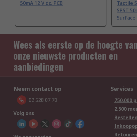
50mA 12 V dc, PCB
Tactile 
SPST 50m
Surface
Wees als eerste op de hoogte va
onze nieuwste producten en
aanbiedingen
Neem contact op
Services
02 528 07 70
750.000 
2.500 me
Volg ons
Bestelle
Inkoopop
Retoure