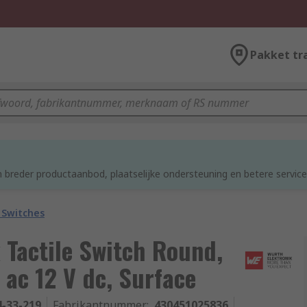
Pakket tr
 breder productaanbod, plaatselijke ondersteuning en betere service
 Switches
 Tactile Switch Round,
ac 12 V dc, Surface
4-33-219
Fabrikantnummer
:
430451025836