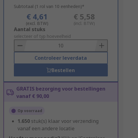
Subtotaal (1 rol van 10 eenheden)*
€ 4,61
€ 5,58
(excl. BTW)
(incl. BTW)
Add
Aantal stuks
to
selecteer of typ hoeveelheid
Basket
Controleer leverdata
Bestellen
GRATIS bezorging voor bestellingen
vanaf € 90,00
Op voorraad
1.650
stuk(s) klaar voor verzending
vanaf een andere locatie