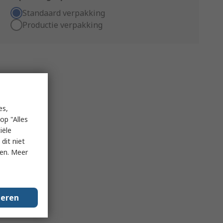
Standaard verpakking
Productie verpakking
es,
op "Alles
iële
dit niet
ken. Meer
geren