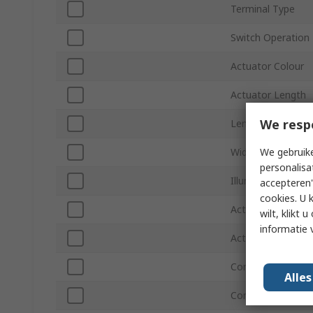
Terminal Type
Switch Operation
Actuator Colour
Actuator Length
We resp
Length
We gebruike
Width
personalisa
Illuminated
accepteren"
cookies. U 
Actuator Orientat
wilt, klikt
informatie 
Actuator Style
Contact AC Volta
Alle
Contact DC Volta