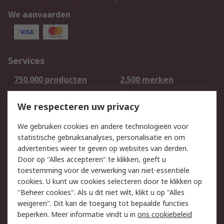
We aanvaarden
Services
750.000 producten
2.500 merken
Bestellen
Inkoopoplossingen
We respecteren uw privacy
Retouren
Technisch advies
Track & Trace
We gebruiken cookies en andere technologieën voor
statistische gebruiksanalyses, personalisatie en om
Wettelijk
advertenties weer te geven op websites van derden.
Door op "Alles accepteren" te klikken, geeft u
Cookiebeleid
Email veiligheid
toestemming voor de verwerking van niet-essentiële
Privacybeleid -
Websitevoorwaarden
cookies. U kunt uw cookies selecteren door te klikken op
Bijgewerkt
"Beheer cookies". Als u dit niet wilt, klikt u op "Alles
weigeren". Dit kan de toegang tot bepaalde functies
Algemene
beperken. Meer informatie vindt u in
ons cookiebeleid
verkoopvoorwaarden