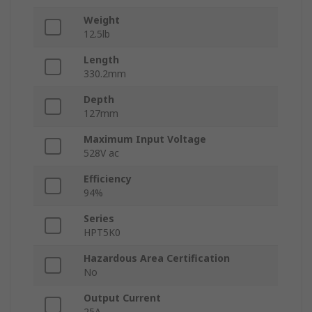
Weight
12.5lb
Length
330.2mm
Depth
127mm
Maximum Input Voltage
528V ac
Efficiency
94%
Series
HPT5K0
Hazardous Area Certification
No
Output Current
25A