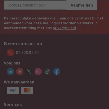
Aanmelden
De persoonlijke gegevens die u aan ons verstrekt bij het
aanmelden voor deze mailinglijst worden verwerkt in
overeenstemming met ons
privacybeleid
.
Neem contact op
02 528 07 70
Volg ons
We aanvaarden
Services