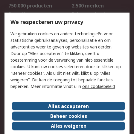
750.000 producten
2.500 merken
Bestellen
Inkoopoplossingen
We respecteren uw privacy
Retouren
Technisch advies
Track & Trace
We gebruiken cookies en andere technologieën voor
statistische gebruiksanalyses, personalisatie en om
Wettelijk
advertenties weer te geven op websites van derden.
Door op "Alles accepteren" te klikken, geeft u
Cookiebeleid
Email veiligheid
toestemming voor de verwerking van niet-essentiële
Privacybeleid -
Websitevoorwaarden
cookies. U kunt uw cookies selecteren door te klikken op
Bijgewerkt
"Beheer cookies". Als u dit niet wilt, klikt u op "Alles
weigeren". Dit kan de toegang tot bepaalde functies
Algemene
beperken. Meer informatie vindt u in
ons cookiebeleid
verkoopvoorwaarden
Over RS
Alles accepteren
RS Group
Over ons
Beheer cookies
RS wereldwijd
Werken bij RS
Alles weigeren
ESG