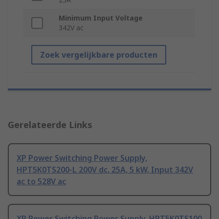
Minimum Input Voltage
342V ac
Zoek vergelijkbare producten
Gerelateerde Links
XP Power Switching Power Supply,
HPT5K0TS200-L 200V dc, 25A, 5 kW, Input 342V
ac to 528V ac
XP Power Switching Power Supply, HPT5K0TS100