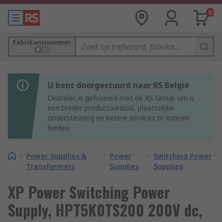
0
Fabrikantnummer
U bent doorgestuurd naar RS België
Distrelec is gefuseerd met de RS Group om u
een breder productaanbod, plaatselijke
ondersteuning en betere services te kunnen
bieden.
/
Power Supplies &
/
Power
/
Switching Power
Transformers
Supplies
Supplies
XP Power Switching Power
Supply, HPT5K0TS200 200V dc,