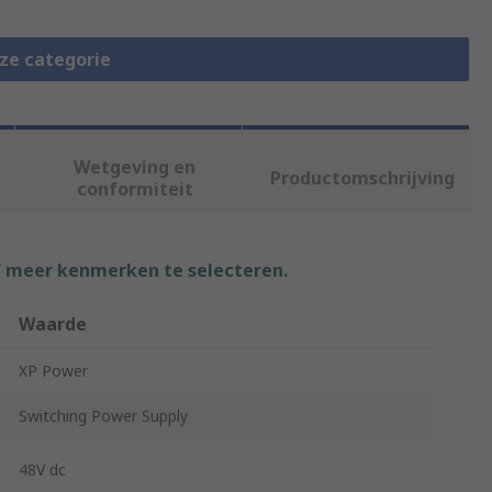
eze categorie
Wetgeving en
Productomschrijving
conformiteit
f meer kenmerken te selecteren.
Waarde
XP Power
Switching Power Supply
48V dc