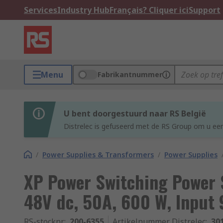
Services
Industry Hub
Français? Cliquer ici
Support
Menu
Fabrikantnummer
U bent doorgestuurd naar RS België
Distrelec is gefuseerd met de RS Group om u een
/
Power Supplies & Transformers
/
Power Supplies
XP Power Switching Power
48V dc, 50A, 600 W, Input 
RS-stocknr.
:
200-6355
Artikelnummer Distrelec
:
30