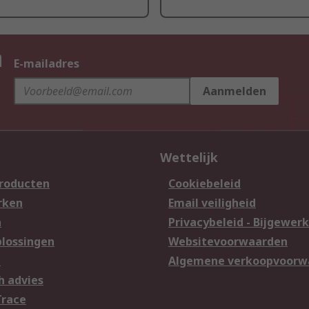
n
E-mailadres
Aanmelden
Wettelijk
producten
Cookiebeleid
rken
Email veiligheid
n
Privacybeleid - Bijgewerk
lossingen
Websitevoorwaarden
n
Algemene verkoopvoorw
h advies
Trace