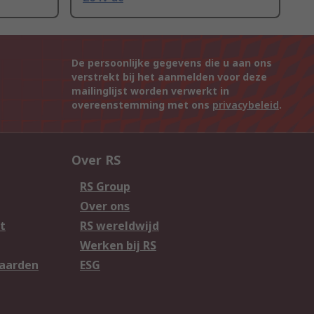
De persoonlijke gegevens die u aan ons
verstrekt bij het aanmelden voor deze
mailinglijst worden verwerkt in
overeenstemming met ons
privacybeleid
.
Over RS
RS Group
Over ons
t
RS wereldwijd
Werken bij RS
aarden
ESG