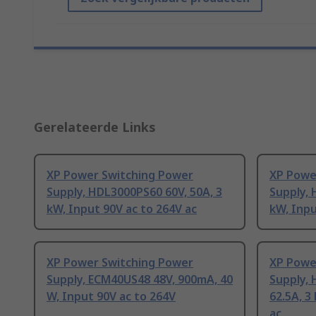
Gerelateerde Links
XP Power Switching Power
XP Powe
Supply, HDL3000PS60 60V, 50A, 3
Supply, 
kW, Input 90V ac to 264V ac
kW, Inpu
XP Power Switching Power
XP Powe
Supply, ECM40US48 48V, 900mA, 40
Supply, 
W, Input 90V ac to 264V
62.5A, 3
ac