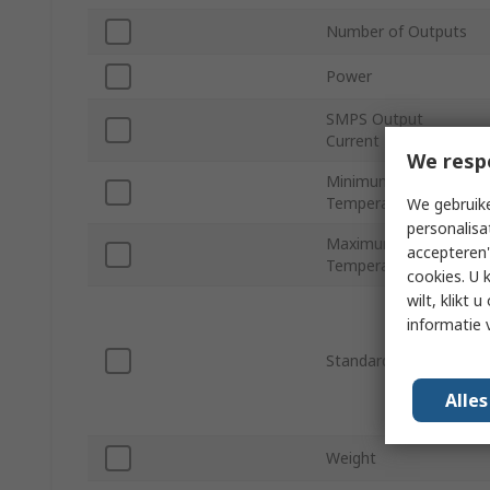
Number of Outputs
Power
SMPS Output
Current
We resp
Minimum Operating
Temperature
We gebruike
personalisa
Maximum Operating
accepteren"
Temperature
cookies. U 
wilt, klikt
informatie 
Standards/Approvals
Alle
Weight