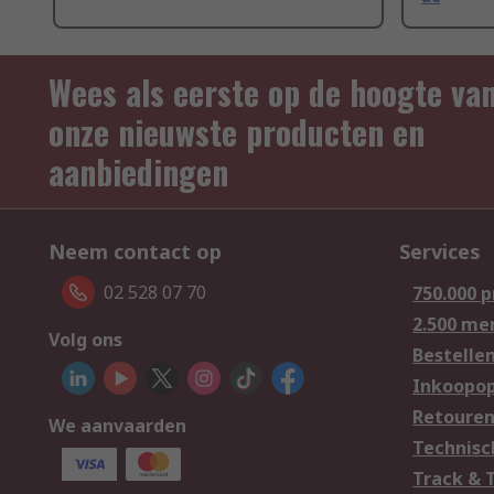
Wees als eerste op de hoogte va
onze nieuwste producten en
aanbiedingen
Neem contact op
Services
02 528 07 70
750.000 
2.500 me
Volg ons
Bestelle
Inkoopop
Retoure
We aanvaarden
Technisc
Track & 