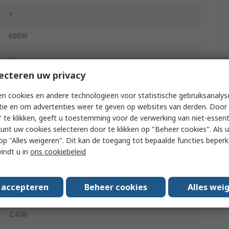
1
600W
50A
ecteren uw privacy
-20°C
n cookies en andere technologieën voor statistische gebruiksanalys
tie en om advertenties weer te geven op websites van derden. Door 
 te klikken, geeft u toestemming voor de verwerking van niet-essent
70°C
kunt uw cookies selecteren door te klikken op "Beheer cookies". Als u 
 u op "Alles weigeren". Dit kan de toegang tot bepaalde functies beper
EN61000-4-8, EN61000-4-6, EN61000-4-5, EN61000-4-
vindt u in
ons cookiebeleid
4, EN61000-4-3, EN61000-4-2, EN61000-3-3, EN61000-
3-2Class A, EN60601-1, EN55024, EN55011/32Class B,
ANSI/AAMI ES60601-1 & CSA C22.2 No.60601-1:08,
UL62368-1, IEC60601-1-2, EN62368-1, EN61204-3,
s accepteren
Beheer cookies
Alles wei
IEC62368, IEC60601-1 Ed 3.1, IEC60950-1
2.43lb