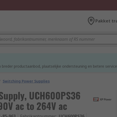
Pakket tr
 breder productaanbod, plaatselijke ondersteuning en betere service
/
Switching Power Supplies
 Supply, UCH600PS36
90V ac to 264V ac
1-85-963
Fabrikantnummer
:
UCH600PS36