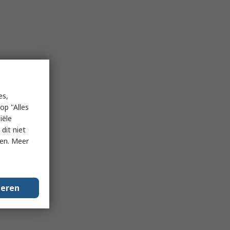
es,
op "Alles
iële
dit niet
ken. Meer
geren