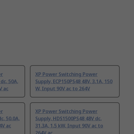
er
XP Power Switching Power
dc, 50A,
Supply, ECP150PS48 48V, 3.1A, 150
V ac
W, Input 90V ac to 264V
er
XP Power Switching Power
c, 50.0A,
Supply, HDS1500PS48 48V dc,
4V ac
31.3A, 1.5 kW, Input 90V ac to
264V ac