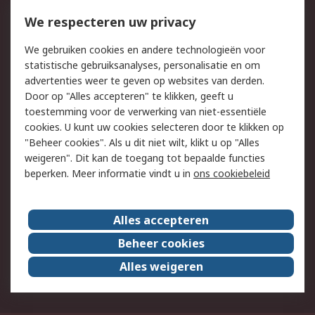
Bestellen
Inkoopoplossingen
We respecteren uw privacy
Retouren
Technisch advies
Track & Trace
We gebruiken cookies en andere technologieën voor
statistische gebruiksanalyses, personalisatie en om
Wettelijk
advertenties weer te geven op websites van derden.
Door op "Alles accepteren" te klikken, geeft u
Cookiebeleid
Email veiligheid
toestemming voor de verwerking van niet-essentiële
Privacybeleid -
Websitevoorwaarden
cookies. U kunt uw cookies selecteren door te klikken op
Bijgewerkt
"Beheer cookies". Als u dit niet wilt, klikt u op "Alles
weigeren". Dit kan de toegang tot bepaalde functies
Algemene
beperken. Meer informatie vindt u in
ons cookiebeleid
verkoopvoorwaarden
Over RS
Alles accepteren
RS Group
Over ons
Beheer cookies
RS wereldwijd
Werken bij RS
Alles weigeren
ESG