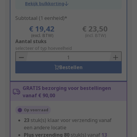
Bekijk bulkkorting
Subtotaal (1 eenheid)*
€ 19,42
€ 23,50
(excl. BTW)
(incl. BTW)
Add
Aantal stuks
to
selecteer of typ hoeveelheid
Basket
Bestellen
GRATIS bezorging voor bestellingen
vanaf € 90,00
Op voorraad
23
stuk(s) klaar voor verzending vanaf
een andere locatie
Plus verzending
80
stuk(s) vanaf
13