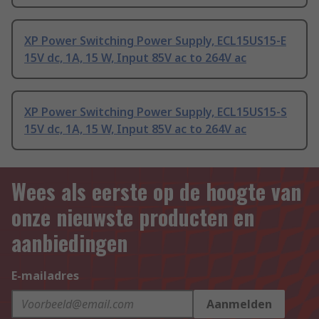
XP Power Switching Power Supply, ECL15US15-E
15V dc, 1A, 15 W, Input 85V ac to 264V ac
XP Power Switching Power Supply, ECL15US15-S
15V dc, 1A, 15 W, Input 85V ac to 264V ac
Wees als eerste op de hoogte van
onze nieuwste producten en
aanbiedingen
E-mailadres
Aanmelden