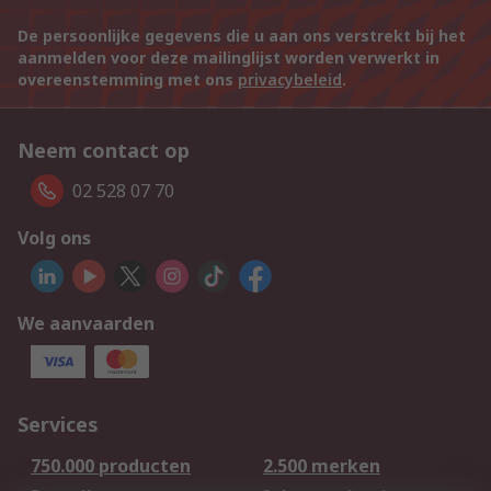
De persoonlijke gegevens die u aan ons verstrekt bij het
aanmelden voor deze mailinglijst worden verwerkt in
overeenstemming met ons
privacybeleid
.
Neem contact op
02 528 07 70
Volg ons
We aanvaarden
Services
750.000 producten
2.500 merken