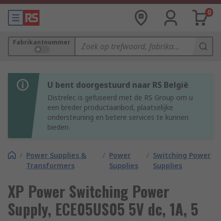
0
Fabrikantnummer
U bent doorgestuurd naar RS België
Distrelec is gefuseerd met de RS Group om u
een breder productaanbod, plaatselijke
ondersteuning en betere services te kunnen
bieden.
/
Power Supplies &
/
Power
/
Switching Power
Transformers
Supplies
Supplies
XP Power Switching Power
Supply, ECE05US05 5V dc, 1A, 5