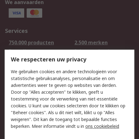
We aanvaarden
Services
750.000 producten
2.500 merken
Bestellen
Inkoopoplossingen
We respecteren uw privacy
Retouren
Technisch advies
Track & Trace
We gebruiken cookies en andere technologieën voor
statistische gebruiksanalyses, personalisatie en om
Wettelijk
advertenties weer te geven op websites van derden.
Door op "Alles accepteren" te klikken, geeft u
Cookiebeleid
Email veiligheid
toestemming voor de verwerking van niet-essentiële
Privacybeleid -
Websitevoorwaarden
cookies. U kunt uw cookies selecteren door te klikken op
Bijgewerkt
"Beheer cookies". Als u dit niet wilt, klikt u op "Alles
weigeren". Dit kan de toegang tot bepaalde functies
Algemene
beperken. Meer informatie vindt u in
ons cookiebeleid
verkoopvoorwaarden