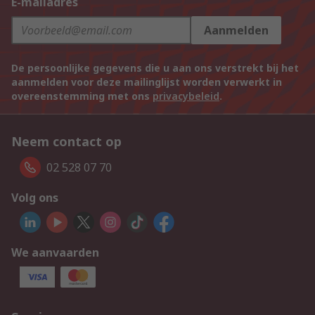
E-mailadres
Aanmelden
De persoonlijke gegevens die u aan ons verstrekt bij het
aanmelden voor deze mailinglijst worden verwerkt in
overeenstemming met ons
privacybeleid
.
Neem contact op
02 528 07 70
Volg ons
We aanvaarden