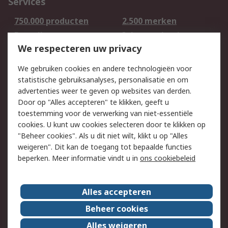
Services
750.000 producten
2.500 merken
Bestellen
Inkoopoplossingen
We respecteren uw privacy
Retouren
Technisch advies
Track & Trace
We gebruiken cookies en andere technologieën voor
statistische gebruiksanalyses, personalisatie en om
Wettelijk
advertenties weer te geven op websites van derden.
Door op "Alles accepteren" te klikken, geeft u
Cookiebeleid
Email veiligheid
toestemming voor de verwerking van niet-essentiële
Privacybeleid -
Websitevoorwaarden
cookies. U kunt uw cookies selecteren door te klikken op
Bijgewerkt
"Beheer cookies". Als u dit niet wilt, klikt u op "Alles
weigeren". Dit kan de toegang tot bepaalde functies
Algemene
beperken. Meer informatie vindt u in
ons cookiebeleid
verkoopvoorwaarden
Over RS
Alles accepteren
RS Group
Over ons
Beheer cookies
RS wereldwijd
Werken bij RS
Alles weigeren