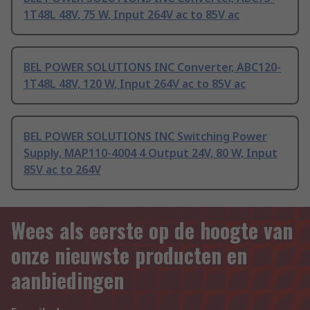
1T48L 48V, 75 W, Input 264V ac to 85V ac
BEL POWER SOLUTIONS INC Converter, ABC120-
1T48L 48V, 120 W, Input 264V ac to 85V ac
BEL POWER SOLUTIONS INC Switching Power
Supply, MAP110-4004 4 Output 24V, 80 W, Input
85V ac to 264V
Wees als eerste op de hoogte van
onze nieuwste producten en
aanbiedingen