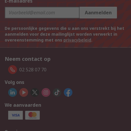
E-mailadres
Aanmelden
De persoonlijke gegevens die u aan ons verstrekt bij het
aanmelden voor deze mailinglijst worden verwerkt in
overeenstemming met ons
privacybeleid
.
Neem contact op
02 528 07 70
Volg ons
We aanvaarden