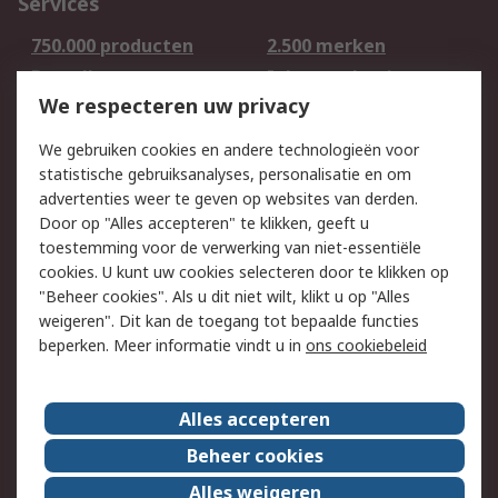
Services
750.000 producten
2.500 merken
Bestellen
Inkoopoplossingen
We respecteren uw privacy
Retouren
Technisch advies
Track & Trace
We gebruiken cookies en andere technologieën voor
statistische gebruiksanalyses, personalisatie en om
Wettelijk
advertenties weer te geven op websites van derden.
Door op "Alles accepteren" te klikken, geeft u
Cookiebeleid
Email veiligheid
toestemming voor de verwerking van niet-essentiële
Privacybeleid -
Websitevoorwaarden
cookies. U kunt uw cookies selecteren door te klikken op
Bijgewerkt
"Beheer cookies". Als u dit niet wilt, klikt u op "Alles
weigeren". Dit kan de toegang tot bepaalde functies
Algemene
beperken. Meer informatie vindt u in
ons cookiebeleid
verkoopvoorwaarden
Over RS
Alles accepteren
RS Group
Over ons
Beheer cookies
RS wereldwijd
Werken bij RS
Alles weigeren