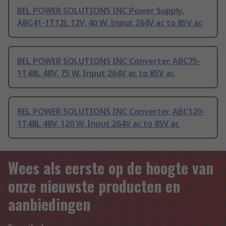
BEL POWER SOLUTIONS INC Power Supply,
ABC41-1T12L 12V, 40 W, Input 264V ac to 85V ac
BEL POWER SOLUTIONS INC Converter, ABC75-
1T48L 48V, 75 W, Input 264V ac to 85V ac
BEL POWER SOLUTIONS INC Converter, ABC120-
1T48L 48V, 120 W, Input 264V ac to 85V ac
Wees als eerste op de hoogte van
onze nieuwste producten en
aanbiedingen