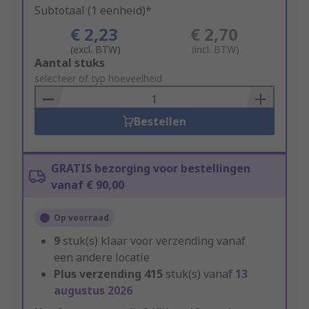
Subtotaal (1 eenheid)*
€ 2,23
€ 2,70
(excl. BTW)
(incl. BTW)
Add
Aantal stuks
to
selecteer of typ hoeveelheid
Basket
Bestellen
GRATIS bezorging voor bestellingen
vanaf € 90,00
Op voorraad
9
stuk(s) klaar voor verzending vanaf
een andere locatie
Plus verzending
415
stuk(s) vanaf
13
augustus 2026