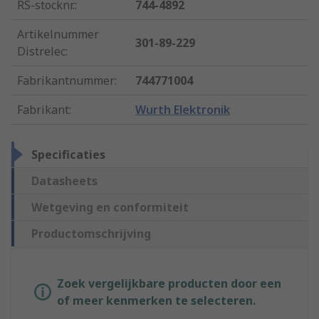
RS-stocknr.
:
744-4892
Artikelnummer
301-89-229
Distrelec
:
Fabrikantnummer
:
744771004
Fabrikant
:
Wurth Elektronik
Specificaties
Datasheets
Wetgeving en conformiteit
Productomschrijving
Zoek vergelijkbare producten door een
of meer kenmerken te selecteren.