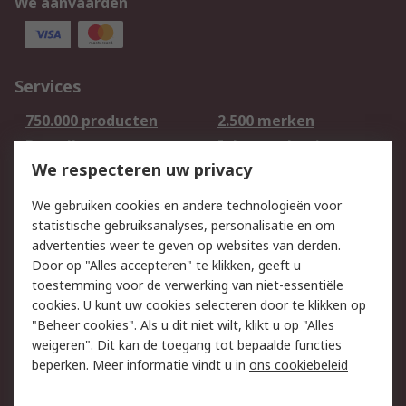
We aanvaarden
Services
750.000 producten
2.500 merken
Bestellen
Inkoopoplossingen
We respecteren uw privacy
Retouren
Technisch advies
Track & Trace
We gebruiken cookies en andere technologieën voor
statistische gebruiksanalyses, personalisatie en om
Wettelijk
advertenties weer te geven op websites van derden.
Door op "Alles accepteren" te klikken, geeft u
Cookiebeleid
Email veiligheid
toestemming voor de verwerking van niet-essentiële
Privacybeleid -
Websitevoorwaarden
cookies. U kunt uw cookies selecteren door te klikken op
Bijgewerkt
"Beheer cookies". Als u dit niet wilt, klikt u op "Alles
weigeren". Dit kan de toegang tot bepaalde functies
Algemene
beperken. Meer informatie vindt u in
ons cookiebeleid
verkoopvoorwaarden