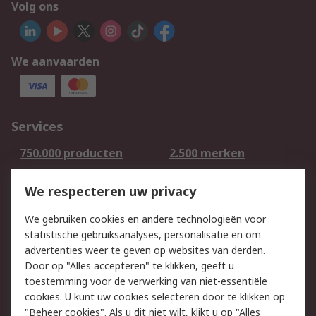
Volg ons
We aanvaarden
Services
750.000 producten
2.500 merken
Bestellen
Inkoopoplossingen
We respecteren uw privacy
Retouren
Technisch advies
Track & Trace
We gebruiken cookies en andere technologieën voor
statistische gebruiksanalyses, personalisatie en om
Wettelijk
advertenties weer te geven op websites van derden.
Door op "Alles accepteren" te klikken, geeft u
Cookiebeleid
Email veiligheid
toestemming voor de verwerking van niet-essentiële
Privacybeleid -
Websitevoorwaarden
cookies. U kunt uw cookies selecteren door te klikken op
Bijgewerkt
"Beheer cookies". Als u dit niet wilt, klikt u op "Alles