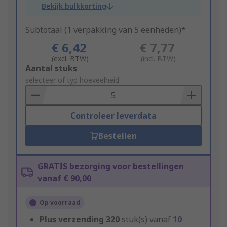
Bekijk bulkkorting
Subtotaal (1 verpakking van 5 eenheden)*
€ 6,42
€ 7,77
(excl. BTW)
(incl. BTW)
Add
Aantal stuks
to
selecteer of typ hoeveelheid
Basket
Controleer leverdata
Bestellen
GRATIS bezorging voor bestellingen
vanaf € 90,00
Op voorraad
Plus verzending
320
stuk(s) vanaf
10