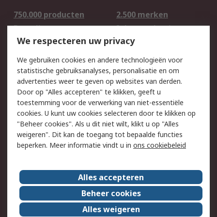
750.000 producten
2.500 merken
Bestellen
Inkoopoplossingen
We respecteren uw privacy
Retouren
Technisch advies
Track & Trace
We gebruiken cookies en andere technologieën voor
statistische gebruiksanalyses, personalisatie en om
Wettelijk
advertenties weer te geven op websites van derden.
Door op "Alles accepteren" te klikken, geeft u
Cookiebeleid
Email veiligheid
toestemming voor de verwerking van niet-essentiële
Privacybeleid -
Websitevoorwaarden
cookies. U kunt uw cookies selecteren door te klikken op
Bijgewerkt
"Beheer cookies". Als u dit niet wilt, klikt u op "Alles
weigeren". Dit kan de toegang tot bepaalde functies
Algemene
beperken. Meer informatie vindt u in
ons cookiebeleid
verkoopvoorwaarden
Over RS
Alles accepteren
RS Group
Over ons
Beheer cookies
RS wereldwijd
Werken bij RS
Alles weigeren