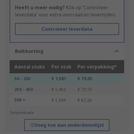
Heeft u meer nodig?
Klik op 'Controleer
leverdata' voor extra voorraad en levertijden.
Controleer leverdata
Bulkkorting
Aantal stuks
Per stuk
Per verpakking*
50 - 200
€ 1,581
€ 79,05
250 - 450
€ 1,462
€ 73,10
500 +
€ 1,344
€ 67,20
*prijsindicatie
Voeg toe aan onderdelenlijst