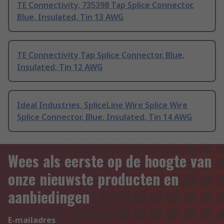
TE Connectivity, 735398 Tap Splice Connector,
Blue, Insulated, Tin 13 AWG
TE Connectivity Tap Splice Connector, Blue,
Insulated, Tin 12 AWG
Ideal Industries, SpliceLine Wire Splice Wire
Splice Connector, Blue, Insulated, Tin 14 AWG
Wees als eerste op de hoogte van
onze nieuwste producten en
aanbiedingen
E-mailadres