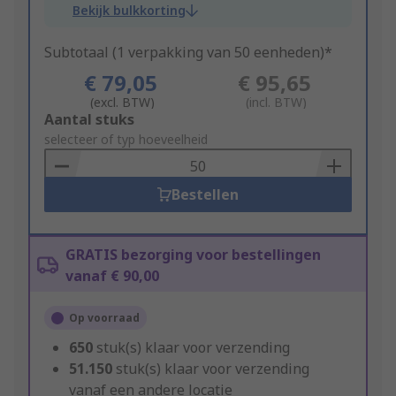
Bekijk bulkkorting
Subtotaal (1 verpakking van 50 eenheden)*
€ 79,05
€ 95,65
(excl. BTW)
(incl. BTW)
Add
Aantal stuks
to
selecteer of typ hoeveelheid
Basket
Bestellen
GRATIS bezorging voor bestellingen
vanaf € 90,00
Op voorraad
650
stuk(s) klaar voor verzending
51.150
stuk(s) klaar voor verzending
vanaf een andere locatie