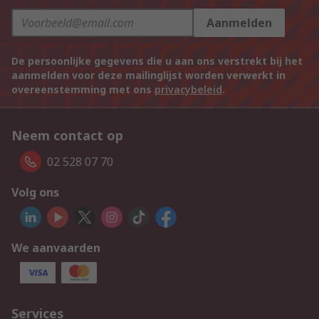
Aanmelden
De persoonlijke gegevens die u aan ons verstrekt bij het
aanmelden voor deze mailinglijst worden verwerkt in
overeenstemming met ons
privacybeleid
.
Neem contact op
02 528 07 70
Volg ons
We aanvaarden
Services