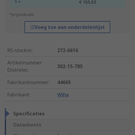
1 +
€ 155,53
*prijsindicatie
Voeg toe aan onderdelenlijst
RS-stocknr.
:
272-6616
Artikelnummer
302-15-785
Distrelec
:
Fabrikantnummer
:
44665
Fabrikant
:
Wiha
Specificaties
Datasheets