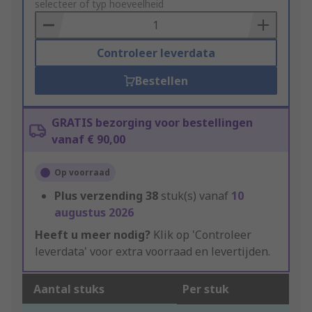
to
selecteer of typ hoeveelheid
Basket
Controleer leverdata
Bestellen
GRATIS bezorging voor bestellingen
vanaf € 90,00
Op voorraad
Plus verzending
38
stuk(s) vanaf
10
augustus 2026
Heeft u meer nodig?
Klik op 'Controleer
leverdata' voor extra voorraad en levertijden.
Aantal stuks
Per stuk