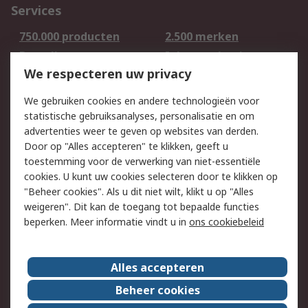
Services
750.000 producten
2.500 merken
Bestellen
Inkoopoplossingen
We respecteren uw privacy
Retouren
Technisch advies
Track & Trace
We gebruiken cookies en andere technologieën voor
statistische gebruiksanalyses, personalisatie en om
Wettelijk
advertenties weer te geven op websites van derden.
Door op "Alles accepteren" te klikken, geeft u
Cookiebeleid
Email veiligheid
toestemming voor de verwerking van niet-essentiële
Privacybeleid -
Websitevoorwaarden
cookies. U kunt uw cookies selecteren door te klikken op
Bijgewerkt
"Beheer cookies". Als u dit niet wilt, klikt u op "Alles
weigeren". Dit kan de toegang tot bepaalde functies
Algemene
beperken. Meer informatie vindt u in
ons cookiebeleid
verkoopvoorwaarden
Over RS
Alles accepteren
RS Group
Over ons
Beheer cookies
RS wereldwijd
Werken bij RS