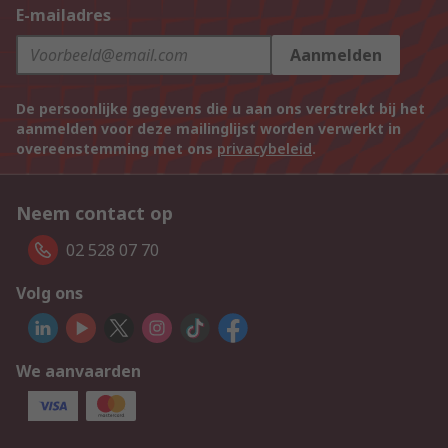
E-mailadres
Aanmelden
De persoonlijke gegevens die u aan ons verstrekt bij het
aanmelden voor deze mailinglijst worden verwerkt in
overeenstemming met ons
privacybeleid
.
Neem contact op
02 528 07 70
Volg ons
We aanvaarden