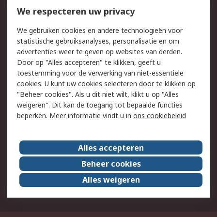
We respecteren uw privacy
Retouren
Technisch advies
Track & Trace
We gebruiken cookies en andere technologieën voor
statistische gebruiksanalyses, personalisatie en om
Wettelijk
advertenties weer te geven op websites van derden.
Door op "Alles accepteren" te klikken, geeft u
Cookiebeleid
Email veiligheid
toestemming voor de verwerking van niet-essentiële
Privacybeleid -
Websitevoorwaarden
cookies. U kunt uw cookies selecteren door te klikken op
Bijgewerkt
"Beheer cookies". Als u dit niet wilt, klikt u op "Alles
weigeren". Dit kan de toegang tot bepaalde functies
Algemene
beperken. Meer informatie vindt u in
ons cookiebeleid
verkoopvoorwaarden
Over RS
Alles accepteren
RS Group
Over ons
Beheer cookies
RS wereldwijd
Werken bij RS
Alles weigeren
ESG