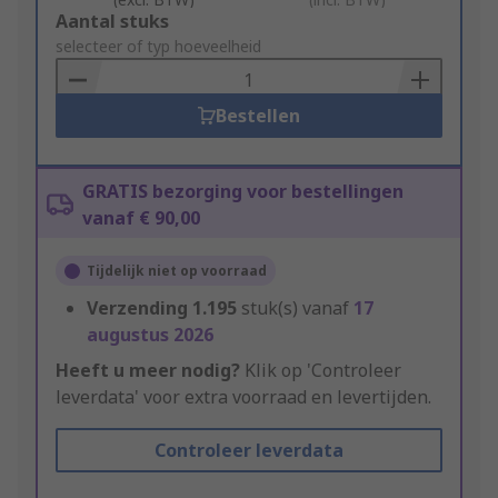
Add
Aantal stuks
to
selecteer of typ hoeveelheid
Basket
Bestellen
GRATIS bezorging voor bestellingen
vanaf € 90,00
Tijdelijk niet op voorraad
Verzending
1.195
stuk(s) vanaf
17
augustus 2026
Heeft u meer nodig?
Klik op 'Controleer
leverdata' voor extra voorraad en levertijden.
Controleer leverdata