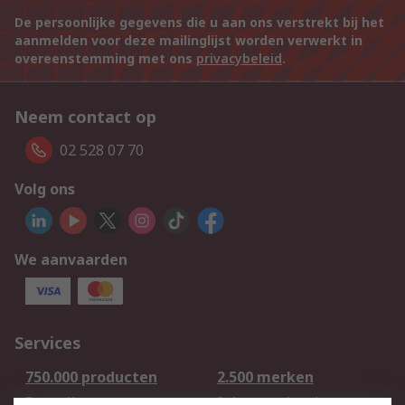
De persoonlijke gegevens die u aan ons verstrekt bij het
aanmelden voor deze mailinglijst worden verwerkt in
overeenstemming met ons
privacybeleid
.
Neem contact op
02 528 07 70
Volg ons
We aanvaarden
Services
750.000 producten
2.500 merken
Bestellen
Inkoopoplossingen