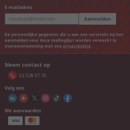
E-mailadres
Aanmelden
De persoonlijke gegevens die u aan ons verstrekt bij het
aanmelden voor deze mailinglijst worden verwerkt in
overeenstemming met ons
privacybeleid
.
Neem contact op
02 528 07 70
Volg ons
We aanvaarden