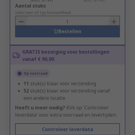
Add
Aantal stuks
to
selecteer of typ hoeveelheid
Basket
Bestellen
GRATIS bezorging voor bestellingen
vanaf € 90,00
Op voorraad
11
stuk(s) klaar voor verzending
52
stuk(s) klaar voor verzending vanaf
een andere locatie
Heeft u meer nodig?
Klik op 'Controleer
leverdata' voor extra voorraad en levertijden.
Controleer leverdata