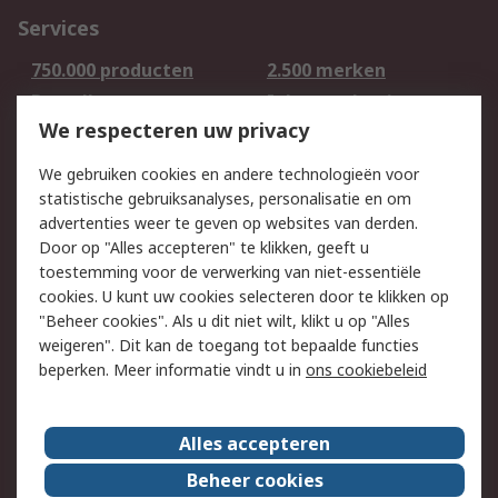
Services
750.000 producten
2.500 merken
Bestellen
Inkoopoplossingen
We respecteren uw privacy
Retouren
Technisch advies
Track & Trace
We gebruiken cookies en andere technologieën voor
statistische gebruiksanalyses, personalisatie en om
Wettelijk
advertenties weer te geven op websites van derden.
Door op "Alles accepteren" te klikken, geeft u
Cookiebeleid
Email veiligheid
toestemming voor de verwerking van niet-essentiële
Privacybeleid -
Websitevoorwaarden
cookies. U kunt uw cookies selecteren door te klikken op
Bijgewerkt
"Beheer cookies". Als u dit niet wilt, klikt u op "Alles
weigeren". Dit kan de toegang tot bepaalde functies
Algemene
beperken. Meer informatie vindt u in
ons cookiebeleid
verkoopvoorwaarden
Over RS
Alles accepteren
RS Group
Over ons
Beheer cookies