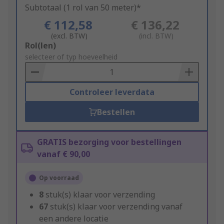
Subtotaal (1 rol van 50 meter)*
€ 112,58
€ 136,22
(excl. BTW)
(incl. BTW)
Add
Rol(len)
to
selecteer of typ hoeveelheid
Basket
Controleer leverdata
Bestellen
GRATIS bezorging voor bestellingen
vanaf € 90,00
Op voorraad
8
stuk(s) klaar voor verzending
67
stuk(s) klaar voor verzending vanaf
een andere locatie