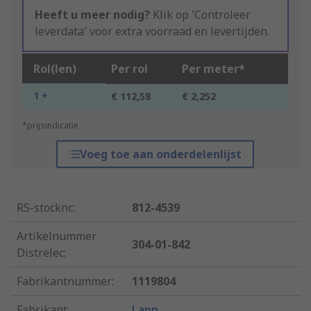
Heeft u meer nodig?
Klik op 'Controleer
leverdata' voor extra voorraad en levertijden.
Rol(len)
Per rol
Per meter*
1 +
€ 112,58
€ 2,252
*prijsindicatie
Voeg toe aan onderdelenlijst
RS-stocknr.
:
812-4539
Artikelnummer
304-01-842
Distrelec
:
Fabrikantnummer
:
1119804
Fabrikant
:
Lapp