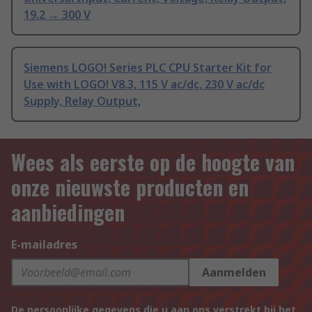
19.2 → 300 V
Siemens LOGO! Series PLC CPU Starter Kit for
Use with LOGO! V8.3, 115 V ac/dc, 230 V ac/dc
Supply, Relay Output,
Wees als eerste op de hoogte van
onze nieuwste producten en
aanbiedingen
E-mailadres
Aanmelden
De persoonlijke gegevens die u aan ons verstrekt bij het