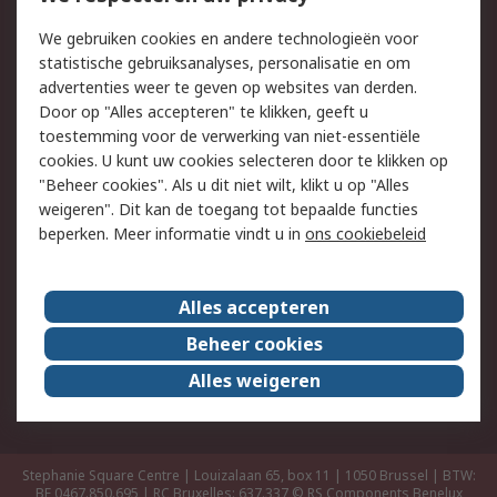
Track & Trace
We gebruiken cookies en andere technologieën voor
statistische gebruiksanalyses, personalisatie en om
Wettelijk
advertenties weer te geven op websites van derden.
Door op "Alles accepteren" te klikken, geeft u
Cookiebeleid
Email veiligheid
toestemming voor de verwerking van niet-essentiële
Privacybeleid -
Websitevoorwaarden
cookies. U kunt uw cookies selecteren door te klikken op
Bijgewerkt
"Beheer cookies". Als u dit niet wilt, klikt u op "Alles
weigeren". Dit kan de toegang tot bepaalde functies
Algemene
beperken. Meer informatie vindt u in
ons cookiebeleid
verkoopvoorwaarden
Over RS
Alles accepteren
RS Group
Over ons
Beheer cookies
RS wereldwijd
Werken bij RS
Alles weigeren
ESG
Stephanie Square Centre | Louizalaan 65, box 11 | 1050 Brussel | BTW:
BE 0467.850.695 | RC Bruxelles: 637.337
© RS Components Benelux