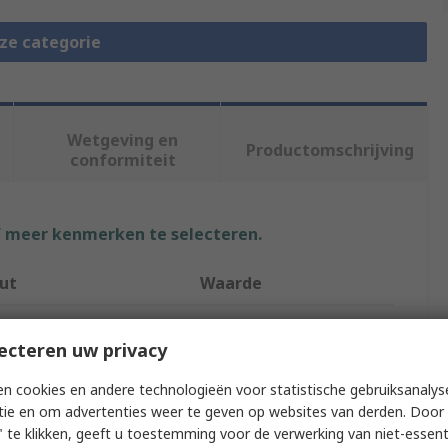
eze categorie
Wetgeving en
Productomschrijving
conformiteit
f meer kenmerken te selecteren.
ut
Waarde
RND
ecteren uw privacy
RND 205
n cookies en andere technologieën voor statistische gebruiksanalys
Type
Connector Cable
tie en om advertenties weer te geven op websites van derden. Door 
 te klikken, geeft u toestemming voor de verwerking van niet-essent