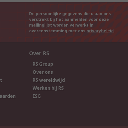
De persoonlijke gegevens die u aan ons
verstrekt bij het aanmelden voor deze
mailinglijst worden verwerkt in
overeenstemming met ons
privacybeleid
.
Over RS
RS Group
Over ons
t
RS wereldwijd
Werken bij RS
aarden
ESG