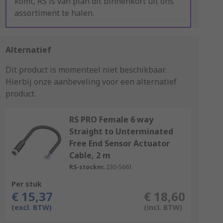
komt, RS is van plan dit binnenkort uit ons
assortiment te halen.
Alternatief
Dit product is momenteel niet beschikbaar.
Hierbij onze aanbeveling voor een alternatief
product.
RS PRO Female 6 way
Straight to Unterminated
Free End Sensor Actuator
Cable, 2 m
RS-stocknr.
230-5661
Per stuk
€ 15,37
€ 18,60
(excl. BTW)
(incl. BTW)