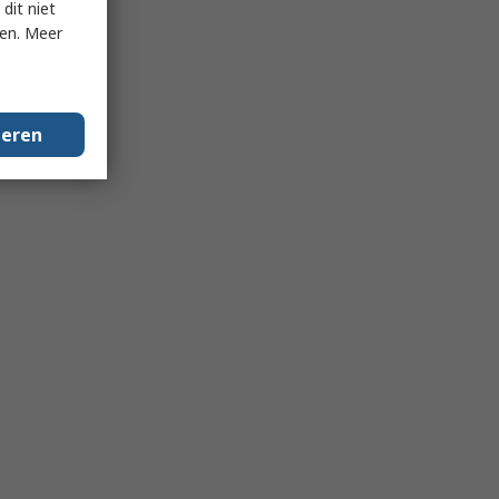
dit niet
ken. Meer
geren