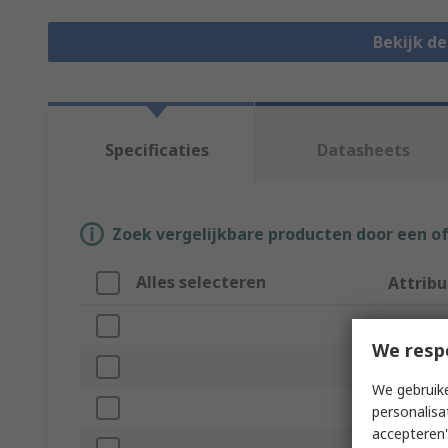
Bekijk d
Specificaties
Datasheets
Zoek vergelijkbare producten door een o
Alles selecteren
Attribu
Merk
We resp
Series
We gebruike
Product 
personalisa
accepteren"