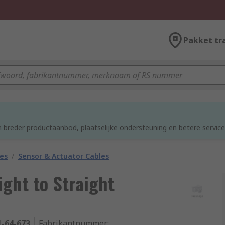
Pakket tr
 breder productaanbod, plaatselijke ondersteuning en betere service
les
/
Sensor & Actuator Cables
ght to Straight
1-64-673
Fabrikantnummer
: