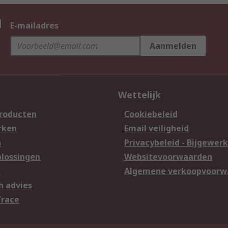
n
E-mailadres
Aanmelden
Wettelijk
producten
Cookiebeleid
rken
Email veiligheid
n
Privacybeleid - Bijgewerk
lossingen
Websitevoorwaarden
n
Algemene verkoopvoorw
h advies
Trace