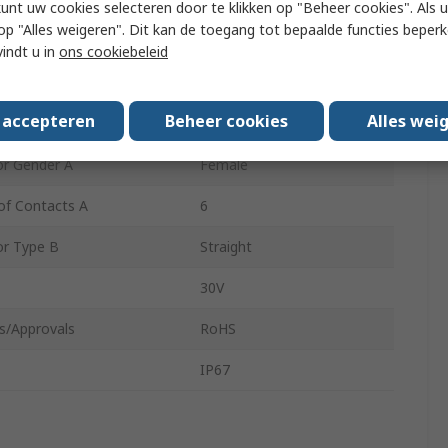
terial
Polyvinyl Chloride
kunt uw cookies selecteren door te klikken op "Beheer cookies". Als u 
 u op "Alles weigeren". Dit kan de toegang tot bepaalde functies beper
olour
Black
vindt u in
ons cookiebeleid
ngth
2m
s accepteren
Beheer cookies
Alles wei
r Type A
M8, Straight
r Gender A
Female
f Contacts A
6
r Type B
Straight
30V
s/Approvals
RoHS
IP67