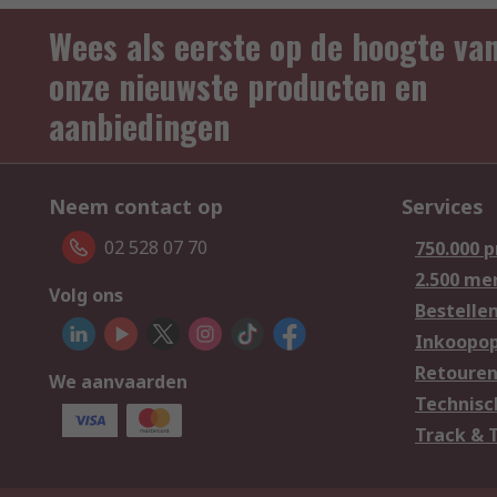
Wees als eerste op de hoogte va
onze nieuwste producten en
aanbiedingen
Neem contact op
Services
02 528 07 70
750.000 
2.500 me
Volg ons
Bestelle
Inkoopop
Retoure
We aanvaarden
Technisc
Track & 