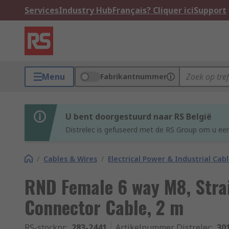
Services
Industry Hub
Français? Cliquer ici
Support
Menu
Fabrikantnummer
U bent doorgestuurd naar RS België
Distrelec is gefuseerd met de RS Group om u een
/
Cables & Wires
/
Electrical Power & Industrial Cab
RND Female 6 way M8, Strai
Connector Cable, 2 m
RS-stocknr.
:
283-2441
Artikelnummer Distrelec
:
30