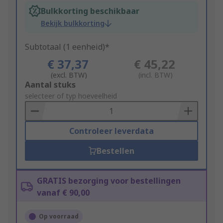
Bulkkorting beschikbaar
Bekijk bulkkorting
Subtotaal (1 eenheid)*
€ 37,37
€ 45,22
(excl. BTW)
(incl. BTW)
Add
Aantal stuks
to
selecteer of typ hoeveelheid
Basket
Controleer leverdata
Bestellen
GRATIS bezorging voor bestellingen
vanaf € 90,00
Op voorraad