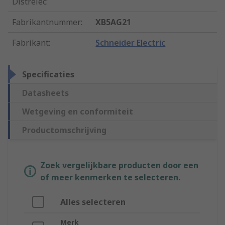
Distrelec
:
Fabrikantnummer
:
XB5AG21
Fabrikant
:
Schneider Electric
Specificaties
Datasheets
Wetgeving en conformiteit
Productomschrijving
Zoek vergelijkbare producten door een
of meer kenmerken te selecteren.
Alles selecteren
Merk