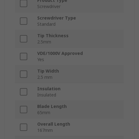
Product Type
Screwdriver
Screwdriver Type
Standard
Tip Thickness
2.5mm
VDE/1000V Approved
Yes
Tip Width
2.5 mm
Insulation
Insulated
Blade Length
65mm
Overall Length
167mm