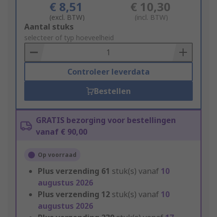
€ 8,51
€ 10,30
(excl. BTW)
(incl. BTW)
Add
Aantal stuks
to
selecteer of typ hoeveelheid
Basket
Controleer leverdata
Bestellen
GRATIS bezorging voor bestellingen
vanaf € 90,00
Op voorraad
Plus verzending
61
stuk(s) vanaf
10
augustus 2026
Plus verzending
12
stuk(s) vanaf
10
augustus 2026