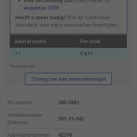
Plus verzending
230
stuk(s) vanaf
17
augustus 2026
Heeft u meer nodig?
Klik op 'Controleer
leverdata' voor extra voorraad en levertijden.
Aantal stuks
Per stuk
1 +
€ 8,51
*prijsindicatie
Voeg toe aan onderdelenlijst
RS-stocknr.
:
280-5883
Artikelnummer
301-73-943
Distrelec
:
Fabrikantnummer
:
42376