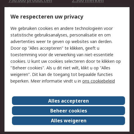
750.000 producten
2.500 merken
Bestellen
Inkoopoplossingen
We respecteren uw privacy
Retouren
Technisch advies
Track & Trace
We gebruiken cookies en andere technologieën voor
statistische gebruiksanalyses, personalisatie en om
Wettelijk
advertenties weer te geven op websites van derden.
Door op "Alles accepteren" te klikken, geeft u
Cookiebeleid
Email veiligheid
toestemming voor de verwerking van niet-essentiële
Privacybeleid -
Websitevoorwaarden
cookies. U kunt uw cookies selecteren door te klikken op
Bijgewerkt
"Beheer cookies". Als u dit niet wilt, klikt u op "Alles
weigeren". Dit kan de toegang tot bepaalde functies
Algemene
beperken. Meer informatie vindt u in
ons cookiebeleid
verkoopvoorwaarden
Over RS
Alles accepteren
RS Group
Over ons
Beheer cookies
RS wereldwijd
Werken bij RS
Alles weigeren
ESG