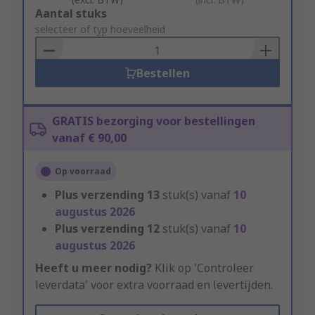
Add
Aantal stuks
to
selecteer of typ hoeveelheid
Basket
Bestellen
GRATIS bezorging voor bestellingen
vanaf € 90,00
Op voorraad
Plus verzending
13
stuk(s) vanaf
10
augustus 2026
Plus verzending
12
stuk(s) vanaf
10
augustus 2026
Heeft u meer nodig?
Klik op 'Controleer
leverdata' voor extra voorraad en levertijden.