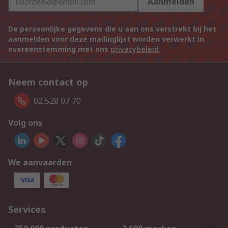
Aanmelden
De persoonlijke gegevens die u aan ons verstrekt bij het
aanmelden voor deze mailinglijst worden verwerkt in
overeenstemming met ons
privacybeleid
.
Neem contact op
02 528 07 70
Volg ons
We aanvaarden
Services