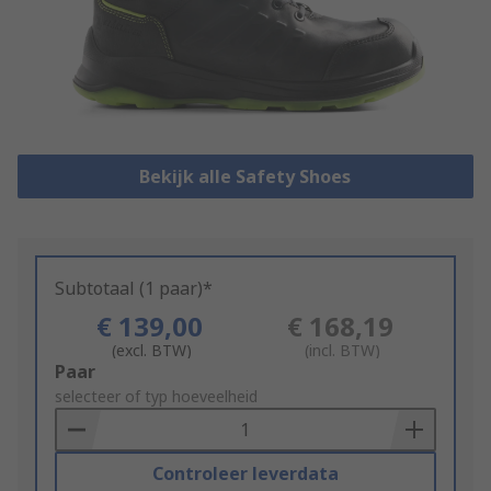
Bekijk alle Safety Shoes
Subtotaal (1 paar)*
€ 139,00
€ 168,19
(excl. BTW)
(incl. BTW)
Add
Paar
to
selecteer of typ hoeveelheid
Basket
Controleer leverdata