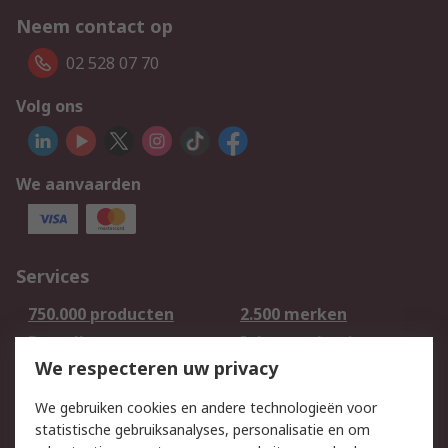
Neem contact op
02 528 07 70
Volg ons
We aanvaarden
Services
750.000 producten
2.500 merken
Bestellen
Inkoopoplossingen
We respecteren uw privacy
Retouren
Technisch advies
Track & Trace
We gebruiken cookies en andere technologieën voor
statistische gebruiksanalyses, personalisatie en om