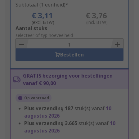
Subtotaal (1 eenheid)*
€ 3,11
€ 3,76
(excl. BTW)
(incl. BTW)
Add
Aantal stuks
to
selecteer of typ hoeveelheid
Basket
Bestellen
GRATIS bezorging voor bestellingen
vanaf € 90,00
Op voorraad
Plus verzending
187
stuk(s) vanaf
10
augustus 2026
Plus verzending
3.665
stuk(s) vanaf
10
augustus 2026