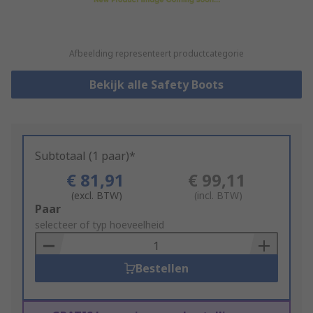
Afbeelding representeert productcategorie
Bekijk alle Safety Boots
Subtotaal (1 paar)*
€ 81,91
€ 99,11
(excl. BTW)
(incl. BTW)
Add
Paar
to
selecteer of typ hoeveelheid
Basket
Bestellen