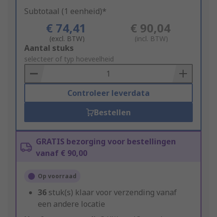
Subtotaal (1 eenheid)*
€ 74,41
€ 90,04
(excl. BTW)
(incl. BTW)
Add
Aantal stuks
to
selecteer of typ hoeveelheid
Basket
Controleer leverdata
Bestellen
GRATIS bezorging voor bestellingen
vanaf € 90,00
Op voorraad
36
stuk(s) klaar voor verzending vanaf
een andere locatie