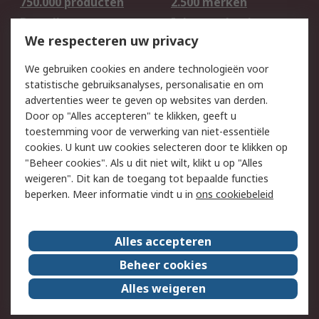
750.000 producten
2.500 merken
Bestellen
Inkoopoplossingen
We respecteren uw privacy
Retouren
Technisch advies
Track & Trace
We gebruiken cookies en andere technologieën voor
statistische gebruiksanalyses, personalisatie en om
Wettelijk
advertenties weer te geven op websites van derden.
Door op "Alles accepteren" te klikken, geeft u
Cookiebeleid
Email veiligheid
toestemming voor de verwerking van niet-essentiële
Privacybeleid -
Websitevoorwaarden
cookies. U kunt uw cookies selecteren door te klikken op
Bijgewerkt
"Beheer cookies". Als u dit niet wilt, klikt u op "Alles
weigeren". Dit kan de toegang tot bepaalde functies
Algemene
beperken. Meer informatie vindt u in
ons cookiebeleid
verkoopvoorwaarden
Over RS
Alles accepteren
RS Group
Over ons
Beheer cookies
RS wereldwijd
Werken bij RS
Alles weigeren
ESG