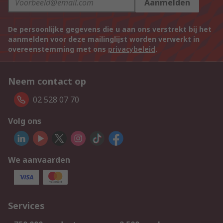
Aanmelden
De persoonlijke gegevens die u aan ons verstrekt bij het
aanmelden voor deze mailinglijst worden verwerkt in
overeenstemming met ons
privacybeleid
.
Neem contact op
02 528 07 70
Volg ons
We aanvaarden
Services