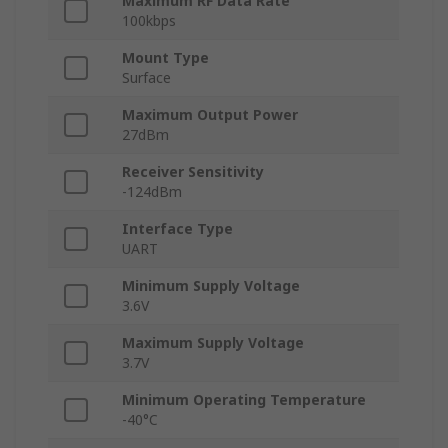
Maximum RF Data Rate
100kbps
Mount Type
Surface
Maximum Output Power
27dBm
Receiver Sensitivity
-124dBm
Interface Type
UART
Minimum Supply Voltage
3.6V
Maximum Supply Voltage
3.7V
Minimum Operating Temperature
-40°C